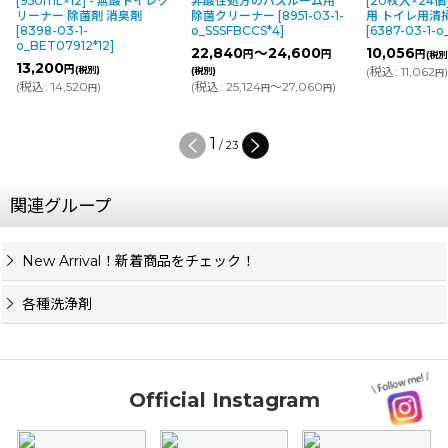
ク
非酸性処方のバスルーム用
[20枚入×24個][酸性] - 業務
[酸性]- 酸
除菌クリーナー
[
8951-03-1-
用 トイレ用清掃シート
[
2577-07-1
o_SSSFBCCS*4
]
[
6387-03-1-o_6022833
]
5,880
円
(税
22,840
～24,600
10,056
円
円
円
(税別)
(
税込
:
6,468
(
税込
:
11,062
)
(税別)
円
(
税込
:
25,124
～27,060
)
円
円
2
/
23
関連グループ
New Arrival！新着商品をチェック！
各種洗浄剤
Official Instagram