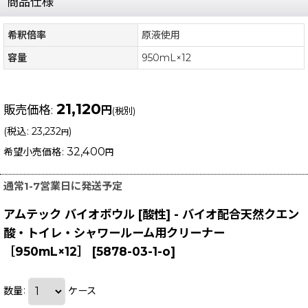
商品仕様
希釈倍率
原液使用
容量
950mL×12
21,120
販売価格
:
円
(税別)
(
税込
:
23,232
)
円
32,400
希望小売価格
:
円
通常1-7営業日に発送予定
アムテック バイオボウル [酸性] - バイオ配合天然クエン
酸・トイレ・シャワールーム用クリーナー
［950mL×12］
[
5878-03-1-o
]
数量
:
ケース