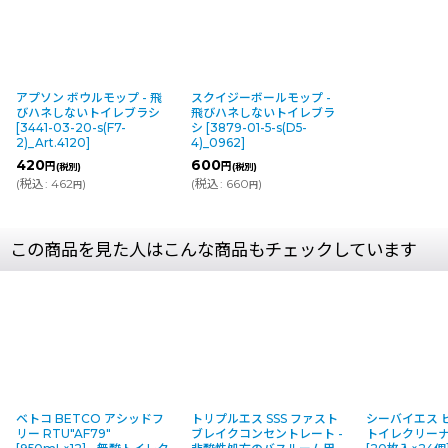
アプソン ボウルモップ - 飛
スクイジーボールモップ -
びハネしないトイレブラシ
飛びハネしないトイレブラ
[
3441-03-20-s(F7-
シ
[
3879-01-5-s(D5-
2)_Art.4120
]
4)_0962
]
420
600
円
円
(税別)
(税別)
(
税込
:
462
)
(
税込
:
660
)
円
円
この商品を見た人はこんな商品もチェックしています
トリプルエス SSS ファスト
シーバイエス ピュアレット
横浜油脂工業(
ブレイクコンセントレート -
トイレクリーナーシート
レクリーナー [