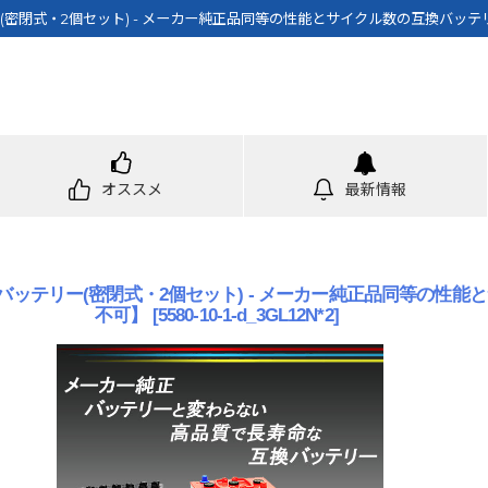
テリー(密閉式・2個セット) - メーカー純正品同等の性能とサイクル数の互換バ
オススメ
最新情報
等互換バッテリー(密閉式・2個セット) - メーカー純正品同等
不可】
[
5580-10-1-d_3GL12N*2
]