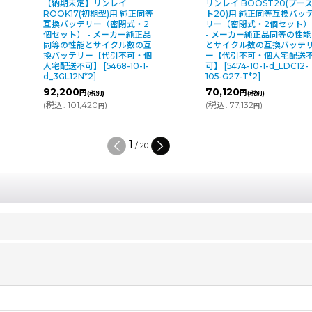
【納期未定】リンレイ
リンレイ BOOST20(ブー
ROOK17(初期型)用 純正同等
ト20)用 純正同等互換バッ
互換バッテリー（密閉式・2
リー（密閉式・2個セット）
個セット） - メーカー純正品
- メーカー純正品同等の性能
同等の性能とサイクル数の互
とサイクル数の互換バッテ
換バッテリー【代引不可・個
ー【代引不可・個人宅配送
人宅配送不可】
[
5468-10-1-
可】
[
5474-10-1-d_LDC12-
d_3GL12N*2
]
105-G27-T*2
]
92,200
70,120
円
円
(税別)
(税別)
(
税込
:
101,420
)
(
税込
:
77,132
)
円
円
1
/
20