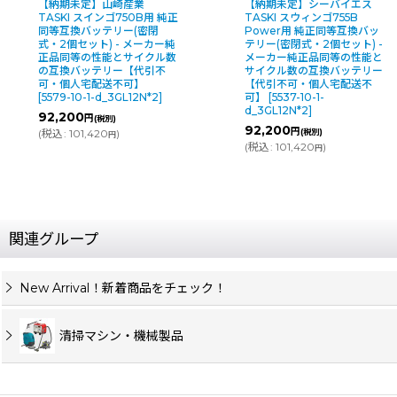
【納期未定】山崎産業
【納期未定】シーバイエス
TASKI スインゴ750B用 純正
TASKI スウィンゴ755B
同等互換バッテリー(密閉
Power用 純正同等互換バッ
式・2個セット) - メーカー純
テリー(密閉式・2個セット) -
正品同等の性能とサイクル数
メーカー純正品同等の性能と
の互換バッテリー【代引不
サイクル数の互換バッテリー
可・個人宅配送不可】
【代引不可・個人宅配送不
[
5579-10-1-d_3GL12N*2
]
可】
[
5537-10-1-
d_3GL12N*2
]
92,200
円
(税別)
92,200
円
(
税込
:
101,420
)
(税別)
円
(
税込
:
101,420
)
円
関連グループ
New Arrival！新着商品をチェック！
清掃マシン・機械製品