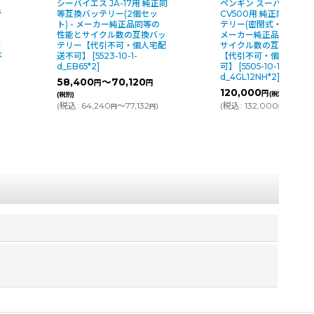
ス
シーバイエス JA-17用 純正同
ペンギン スーパーバッ
テ
等互換バッテリー(2個セッ
CV500用 純正同等互換
ト) - メーカー純正品同等の
テリー(密閉式・2個セット
性能とサイクル数の互換バッ
メーカー純正品同等の性
リ
テリー【代引不可・個人宅配
サイクル数の互換バッテ
不
送不可】
[
5523-10-1-
【代引不可・個人宅配送
d_EB65*2
]
可】
[
5505-10-1-
d_4GL12NH*2
]
58,400
～70,120
円
円
120,000
円
(税別)
(税別)
(
税込
:
64,240
～77,132
)
(
税込
:
132,000
)
円
円
円