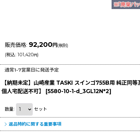
92,200
販売価格
:
円
(税別)
(
税込
:
101,420
)
円
通常1-7営業日に発送予定
【納期未定】山崎産業 TASKI スインゴ755B用 純正
個人宅配送不可】
[
5580-10-1-d_3GL12N*2
]
数量
:
セット
返品特約に関する重要事項