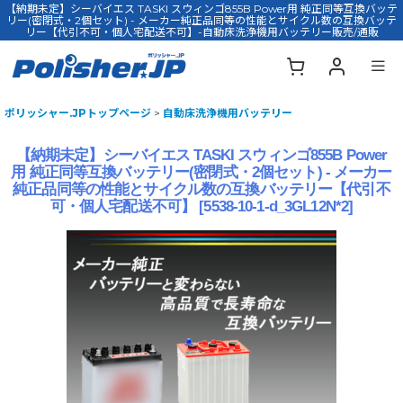
【納期未定】シーバイエス TASKI スウィンゴ855B Power用 純正同等互換バッテ
リー(密閉式・2個セット) - メーカー純正品同等の性能とサイクル数の互換バッテ
リー【代引不可・個人宅配送不可】-自動床洗浄機用バッテリー販売/通販
ポリッシャー.JPトップページ
>
自動床洗浄機用バッテリー
【納期未定】シーバイエス TASKI スウィンゴ855B Power
用 純正同等互換バッテリー(密閉式・2個セット) - メーカー
純正品同等の性能とサイクル数の互換バッテリー【代引不
可・個人宅配送不可】
[
5538-10-1-d_3GL12N*2
]