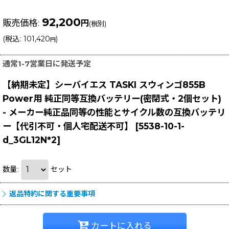
92,200
販売価格
:
円
(税別)
(
税込
:
101,420
)
円
通常1-7営業日に発送予定
【納期未定】シーバイエス TASKI スウィンゴ855B
Power用 純正同等互換バッテリー(密閉式・2個セット)
- メーカー純正品同等の性能とサイクル数の互換バッテリ
ー【代引不可・個人宅配送不可】
[
5538-10-1-
d_3GL12N*2
]
数量
:
セット
返品特約に関する重要事項
カートに入れる