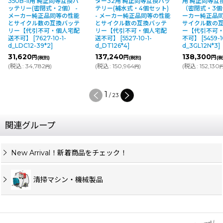
350B-II用 純正同等互換バ
ター32用 純正同等互換バッ
用 純正同等互
ッテリー(密閉式・2個） -
テリー(補水式・4個セット)
（密閉式・3個セ
メーカー純正品同等の性能
- メーカー純正品同等の性能
ーカー純正品
とサイクル数の互換バッテ
とサイクル数の互換バッテ
サイクル数の
リー【代引不可・個人宅配
リー【代引不可・個人宅配
ー【代引不可
送不可】
[
7627-10-1-
送不可】
[
5527-10-1-
不可】
[
5459-1
d_LDC12-39*2
]
d_DT126*4
]
d_3GL12N*3
]
31,620
137,240
138,300
円
円
円
(税別)
(税別)
(税
(
税込
:
34,782
)
(
税込
:
150,964
)
(
税込
:
152,130
円
円
1
/
23
関連グループ
New Arrival！新着商品をチェック！
清掃マシン・機械製品