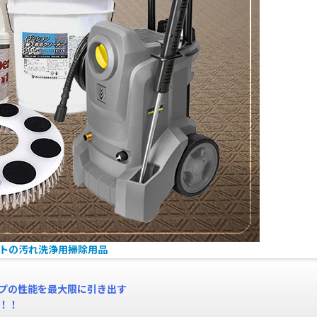
ートの汚れ洗浄用掃除用品
プの性能を最大限に引き出す
！！