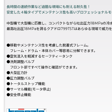
長時間の連続作業など過酷な現場にも耐える耐久性！
安定した４輪タイプでメンテナンス性も高いプロフェッショナルモ
中型機で大型機に匹敵し、コンパクトながら吐出圧力18MPaの冷
最高吐出圧18MPaを誇るクアドロ799TSTはあらゆる現場で威力
●移動やメンテナンス性を考慮した脱着式フレーム。
フレーム・ドラム・本体カバー等容易に分解できます。
●空気混入を軽減するセーフティータンク
●洗剤調整バルブ
フロント部ですべて操作と確認ができます。
●大型圧力計
●圧力調整バルブ
●トータルストップ機能
●サーマル機能(モータ停止)
●安全停止機能