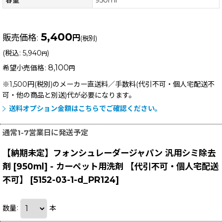
5,400
販売価格
:
円
(税別)
(
税込
:
5,940
)
円
8,100
希望小売価格
:
円
※1,500円(税別)のメーカー直送料／手数料(代引不可・個人宅配送不
可・他の商品と別送)
代が必要になります。
送料オプション金額はこちらでご確認ください。
通常1-7営業日に発送予定
【納期未定】フォンシュレーダージャパン 汎用シミ除去
剤 [950ml] - カーペット用洗剤 【代引不可・個人宅配送
不可】
[
5152-03-1-d_PR124
]
数量
:
本