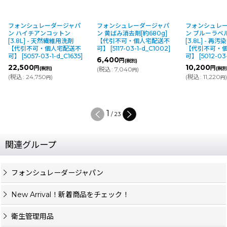
フォンシュレーダージャパ
フォンシュレーダージャパ
フォンシュレ
ン ハイチアンコットン
ン 黄ばみ消去剤[約680g]
ン ブルーラベル(
[3.8L] - 天然繊維用洗剤
【代引不可・個人宅配送不
[3.8L] - 再
【代引不可・個人宅配送不
可】
[
5117-03-1-d_C1002
]
【代引不可・
可】
[
5057-03-1-d_C1635
]
可】
[
5012-03
6,400
円
(税別)
22,500
10,200
円
円
(税別)
(
税込
:
7,040
)
(税別
円
(
税込
:
24,750
)
(
税込
:
11,220
円
円
1
/
23
関連グループ
フォンシュレーダージャパン
New Arrival！新着商品をチェック！
衛生管理用品