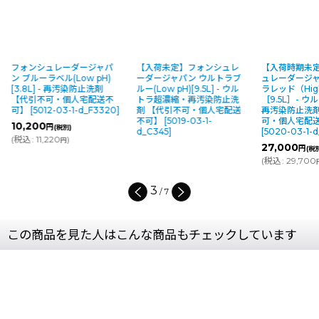
フォンシュレーダージャパ
【入荷未定】フォンシュレ
【入荷時期未
ン ブルーラベル(Low pH)
ーダージャパン ウルトラブ
ュレーダージャ
[3.8L] - 再汚染防止洗剤
ルー(Low pH)[9.5L] - ウル
ラレッド（Hig
【代引不可・個人宅配送不
トラ超濃縮・再汚染防止洗
［9.5L］- 
可】
[
5012-03-1-d_F3320
]
剤 【代引不可・個人宅配送
再汚染防止洗剤
不可】
[
5019-03-1-
可・個人宅配
10,200
円
(税別)
d_C345
]
[
5020-03-1-
(
税込
:
11,220
)
円
27,000
円
(税
(
税込
:
29,700
3
/
7
この商品を見た人はこんな商品もチェックしています