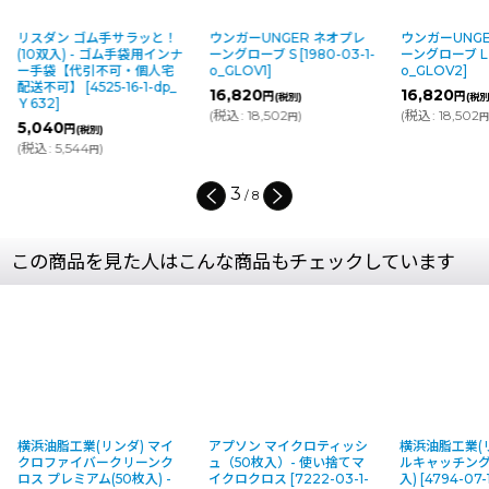
サラッと！
ウンガーUNGER ネオプレ
ウンガーUNGER ネオプレ
ウン
手袋用インナ
ーングローブ S
[
1980-03-1-
ーングローブ L
[
1979-03-1-
ーン
・個人宅
o_GLOV1
]
o_GLOV2
]
1-
16-1-dp_
16,820
16,820
16
円
円
(税別)
(税別)
(
税込
:
18,502
)
(
税込
:
18,502
)
(
税
円
円
4
/
8
この商品を見た人はこんな商品もチェックしています
横浜油脂工業(リンダ) マイ
アプソン マイクロティッシ
横浜油脂工業(リン
クロファイバークリーンク
ュ（50枚入）- 使い捨てマ
ルキャッチングシ
ロス プレミアム(50枚入) -
イクロクロス
[
7222-03-1-
入)
[
4794-07-1-