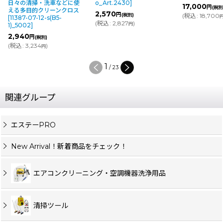
日々の清掃・洗車などに使
o_Art.2430
]
17,000
円
(税別)
える多目的クリーンクロス
2,570
円
(税別)
(
税込
:
18,700
)
円
[
11387-07-12-s(B5-
(
税込
:
2,827
)
円
1)_5002
]
2,940
円
(税別)
(
税込
:
3,234
)
円
2
/
23
関連グループ
エステーPRO
New Arrival！新着商品をチェック！
エアコンクリーニング・空調機器洗浄用品
清掃ツール