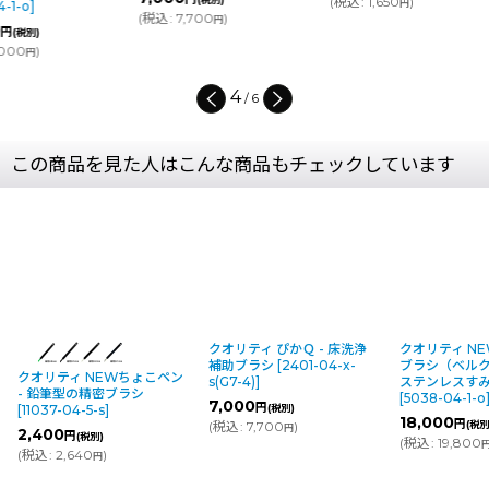
(
税込
:
1,650
)
円
(
税込
:
7,700
)
(
税込
:
1,760
円
4
/
6
この商品を見た人はこんな商品もチェックしています
クオリティ ぴかＱ - 床洗浄
クオリティ N
補助ブラシ
[
2401-04-x-
ブラシ（ベルク
クオリティ NEWちょこペン
s(G7-4)
]
ステンレスす
- 鉛筆型の精密ブラシ
[
5038-04-1-o
7,000
円
(税別)
[
11037-04-5-s
]
18,000
円
(
税込
:
7,700
)
(税別
円
2,400
円
(税別)
(
税込
:
19,800
(
税込
:
2,640
)
円