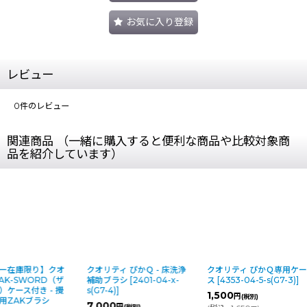
お気に入り登録
レビュー
0
件のレビュー
関連商品 （一緒に購入すると便利な商品や比較対象商
品を紹介しています）
クオリティ ぴかＱ - 床洗浄
クオリティ ぴかＱ専用ケー
クオリティ ハ
補助ブラシ
[
2401-04-x-
ス
[
4353-04-5-s(G7-3)
]
元用ステン
s(G7-4)
]
[
2402-04-5
1,500
円
(税別)
7,000
1,600
円
円
(税別)
(税別