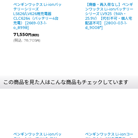
ペンギンワックス Li-ionバッ
【廃番・再入荷なし】ペンギ
テリーシリーズ
ンワックス Li-ionバッテリー
LS626/LV626用充電器
シリーズ LV925（9Ah・
CLC6264（バッテリー4台
25.9V）【代引不可・個人宅
充電）
[
2669-03-1-
配送不可】
[
2800-03-1-
o_8998
]
d_9008*
]
71,550
円
(税別)
(
税込
:
78,705
)
円
この商品を見た人はこんな商品もチェックしています
バッ
ペンギンワックス Li-ionコー
【リース契約可能】ペ