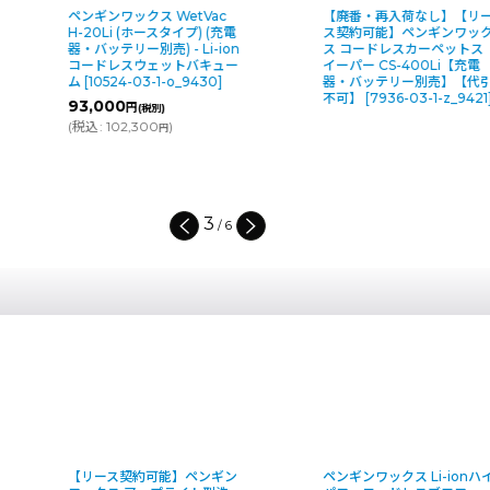
ペンギンワックス WetVac
【廃番・再入荷なし】【リ
H-20Li (ホースタイプ) (充電
ス契約可能】ペンギンワッ
器・バッテリー別売) - Li-ion
ス コードレスカーペットス
コードレスウェットバキュー
イーパー CS-400Li【充電
ム
[
10524-03-1-o_9430
]
器・バッテリー別売】【代
不可】
[
7936-03-1-z_9421
93,000
円
(税別)
(
税込
:
102,300
)
円
3
/
6
ンギン
ペンギンワックス Li-ionハイ
ペンギンワックス B