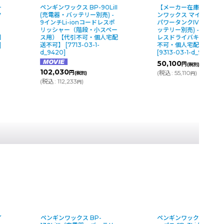
ー
ペンギンワックス BP-90LiII
【メーカー在庫限り】ペ
ク
(充電器・バッテリー別売) -
ンワックス マイティメ
9インチLi-ionコードレスポ
パワータンクIV (充電器
リッシャー（階段・小スペー
ッテリー別売) - Li-ion
引
ス用）【代引不可・個人宅配
レスドライバキューム【
]
送不可】
[
7713-03-1-
不可・個人宅配送不可】
d_9420
]
[
9313-03-1-d_9423
]
50,100
円
(税別)
102,030
(
税込
:
55,110
)
円
(税別)
円
(
税込
:
112,233
)
円
P-
ペンギンワックス マルチパ
ペンギンワックス