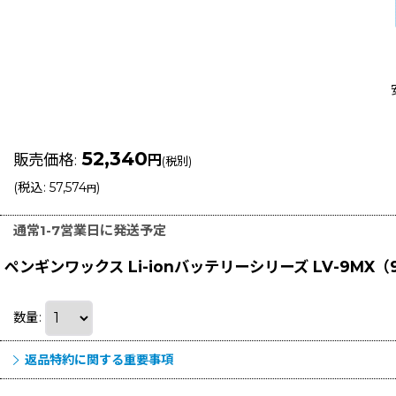
52,340
販売価格
:
円
(税別)
(
税込
:
57,574
)
円
通常1-7営業日に発送予定
ペンギンワックス Li-ionバッテリーシリーズ LV-9MX
数量
:
返品特約に関する重要事項