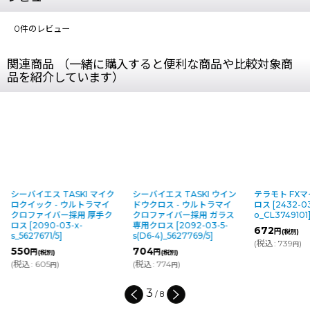
0
件のレビュー
関連商品 （一緒に購入すると便利な商品や比較対象商
品を紹介しています）
シーバイエス TASKI マイク
シーバイエス TASKI ウイン
テラモト FX
ロクイック - ウルトラマイ
ドウクロス - ウルトラマイ
ロス
[
2432-03
クロファイバー採用 厚手ク
クロファイバー採用 ガラス
o_CL3749101
ロス
[
2090-03-x-
専用クロス
[
2092-03-5-
672
円
(税別)
s_5627671/5
]
s(D6-4)_5627769/5
]
(
税込
:
739
)
円
550
704
円
円
(税別)
(税別)
(
税込
:
605
)
(
税込
:
774
)
円
円
3
/
8