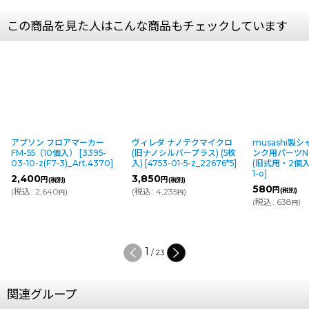
この商品を見た人はこんな商品もチェックしています
アプソン フロアマーカー
ヴィレダ ナノテクマイクロ
musashi製
FM-55（10個入）
[
3395-
(旧ナノシルバープラス) (5枚
ンク用パーツNo
03-10-z(F7-3)_Art.4370
]
入)
[
4753-01-5-z_22676*5
]
(旧式用・2個入
1-o
]
2,400
3,850
円
円
(税別)
(税別)
580
円
(
税込
:
2,640
)
(
税込
:
4,235
)
(税別)
円
円
(
税込
:
638
)
円
1
/
23
関連グループ