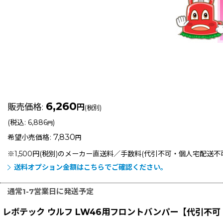
6,260
販売価格
:
円
(税別)
(
税込
:
6,886
)
円
7,830
希望小売価格
:
円
※1,500円(税別)のメーカー直送料／手数料(代引不可・個人宅配送
送料オプション金額はこちらでご確認ください。
通常1-7営業日に発送予定
レボテック ウルフ LW46用フロントバンパー【代引不