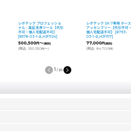
レボテック プロフェッショ
レボテック SX-7専用 ホー
ナル - 高圧洗浄ツール【代引
アッセンブリー【代引不可
不可・個人宅配送不可】
個人宅配送不可】
[
8793-
[
8578-03-1-d_HJF1124
]
03-1-d_HJF1117
]
500,500
～
77,000
円
円
(税別)
(税別)
(
税込
:
550,550
～
)
(
税込
:
84,700
)
円
円
1
/
20