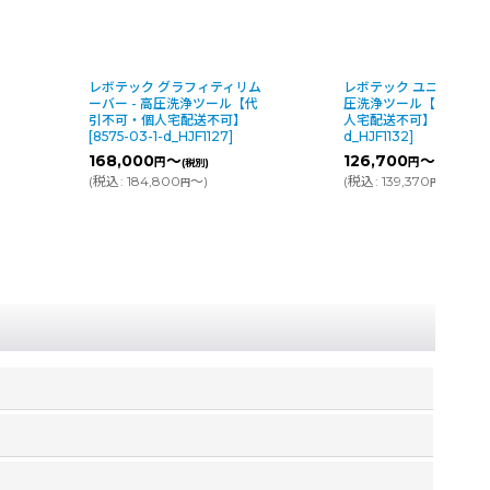
ス
レボテック グラフィティリム
レボテック ユニバーサル 
・
ーバー - 高圧洗浄ツール【代
圧洗浄ツール【代引不可
引不可・個人宅配送不可】
人宅配送不可】
[
8581-0
[
8575-03-1-d_HJF1127
]
d_HJF1132
]
168,000
～
126,700
～
円
円
(税別)
(税別)
(
税込
:
184,800
～
)
(
税込
:
139,370
～
)
円
円