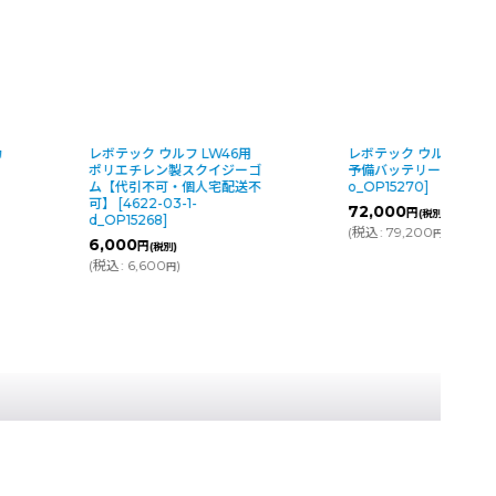
ボテック ウルフ LW46用
レボテック ウルフ LW46用
リエチレン製スクイジーゴ
予備バッテリー
[
4624-03-1-
【代引不可・個人宅配送不
o_OP15270
]
】
[
4622-03-1-
72,000
円
(税別)
OP15268
]
(
税込
:
79,200
)
円
,000
円
(税別)
税込
:
6,600
)
円