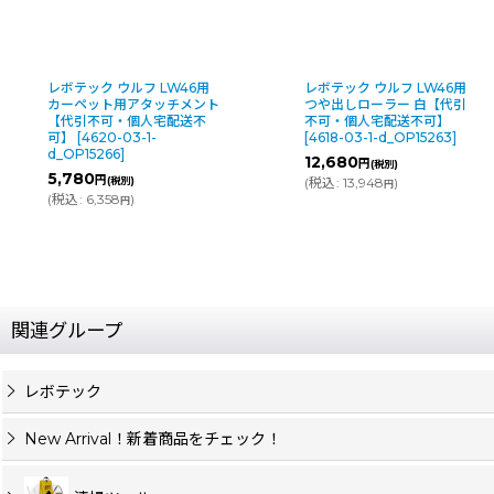
レボテック ウルフ LW46用
レボテック ウルフ LW46用
カーペット用アタッチメント
つや出しローラー 白【代引
【代引不可・個人宅配送不
不可・個人宅配送不可】
可】
[
4620-03-1-
[
4618-03-1-d_OP15263
]
d_OP15266
]
12,680
円
(税別)
5,780
円
(税別)
(
税込
:
13,948
)
円
(
税込
:
6,358
)
円
関連グループ
レボテック
New Arrival！新着商品をチェック！