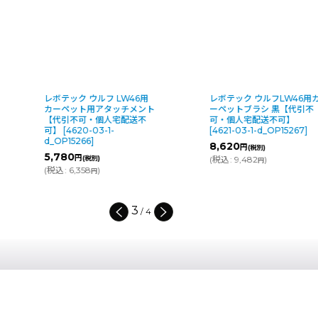
ック ウルフ LW46用
レボテック ウルフLW46用カ
レ
ペット用アタッチメント
ーペットブラシ 黒【代引不
ポ
引不可・個人宅配送不
可・個人宅配送不可】
ム
4620-03-1-
[
4621-03-1-d_OP15267
]
可
15266
]
d_
8,620
円
(税別)
80
6
円
(税別)
(
税込
:
9,482
)
円
6,358
)
(
円
4
/
4