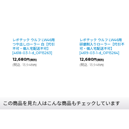
 ウルフ LW46用
レボテック ウルフ LW46用
レボテ
ローラー 白【代引
研磨剤入りローラー【代引不
カー
人宅配送不可】
可・個人宅配送不可】
【代
-1-d_OP15263
]
[
4619-03-1-d_OP15264
]
可】
[
d_OP
12,680
円
円
(税別)
(税別)
5,7
,948
)
(
税込
:
13,948
)
円
円
(
税込
:
この商品を見た人はこんな商品もチェックしています