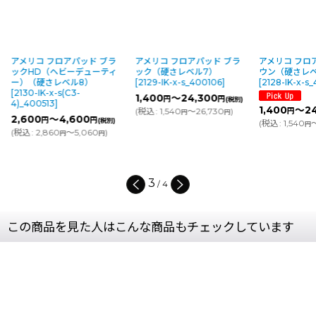
アメリコ フロアパッド ブラ
アメリコ フロアパッド ブラ
アメリコ フロ
ックHD（ヘビーデューティ
ック（硬さレベル7）
ウン（硬さレベ
ー）（硬さレベル8）
[
2129-IK-x-s_400106
]
[
2128-IK-x-s
[
2130-IK-x-s(C3-
1,400
～24,300
円
円
(税別)
4)_400513
]
1,400
～24
(
税込
:
1,540
～26,730
)
円
円
円
2,600
～4,600
円
円
(税別)
(
税込
:
1,540
～
円
(
税込
:
2,860
～5,060
)
円
円
3
/
4
この商品を見た人はこんな商品もチェックしています