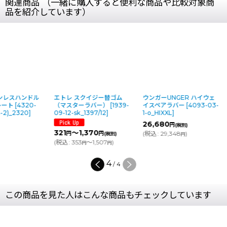
関連商品 （一緒に購入すると便利な商品や比較対象商
品を紹介しています）
ンレスハンドル
エトレ スクイジー替ゴム
ウンガーUNGER ハイウェ
レート
[
4320-
（マスターラバー）
[
1939-
イスペアラバー
[
4093-03-
-2)_2320
]
09-12-sk_1397/12
]
1-o_HIXXL
]
26,680
円
(税別)
321
～1,370
(
税込
:
29,348
)
円
円
(税別)
円
(
税込
:
353
～1,507
)
円
円
4
/
4
この商品を見た人はこんな商品もチェックしています