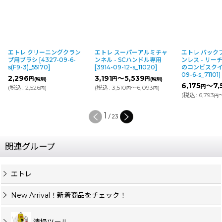
エトレ クリーニングクラン
エトレ スーパーアルミチャ
エトレ バック
プ用ブラシ
[
4327-09-6-
ンネル - SCハンドル専用
ンレス - リ
s(F9-3)_55170
]
[
3914-09-12-s_11020
]
のコンビスク
09-6-s_71101
]
2,296
3,191
～5,539
円
円
円
(税別)
(税別)
6,175
～7,
円
(
税込
:
2,526
)
(
税込
:
3,510
～6,093
)
円
円
円
(
税込
:
6,793
円
1
/
23
関連グループ
エトレ
New Arrival！新着商品をチェック！
清掃ツール