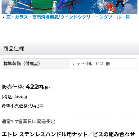
窓・ガラス・高所清掃用品/ウインドウクリーニングツール一覧
商品仕様
標準装備（付属品）
ナット1個、ビス1個
422
販売価格
:
円
(税別)
(
税込
:
464
)
円
943
希望小売価格
:
円
通常1-7営業日に発送予定
エトレ ステンレスハンドル用ナット／ビスの組み合わせ