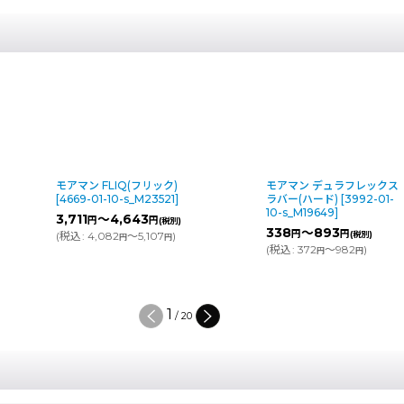
モアマン FLIQ(フリック)
モアマン デュラフレックス
[
4669-01-10-s_M23521
]
ラバー(ハード)
[
3992-01-
10-s_M19649
]
3,711
～4,643
円
円
(税別)
338
～893
円
円
(
税込
:
4,082
～5,107
)
(税別)
円
円
(
税込
:
372
～982
)
円
円
1
/
20