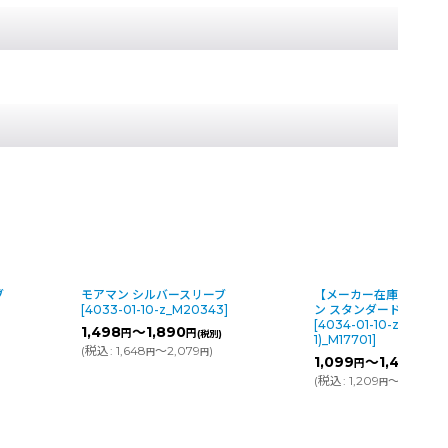
ブ
モアマン シルバースリーブ
【メーカー在庫限り】モ
[
4033-01-10-z_M20343
]
ン スタンダードスリーブ
[
4034-01-10-z(G1-
1,498
～1,890
円
円
(税別)
1)_M17701
]
(
税込
:
1,648
～2,079
)
円
円
1,099
～1,498
円
円
(税
(
税込
:
1,209
～1,648
)
円
円