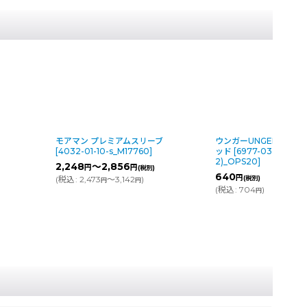
モアマン プレミアムスリーブ
ウンガーUNGER スク
[
4032-01-10-s_M17760
]
ッド
[
6977-03-10-s(G2
2)_OPS20
]
2,248
～2,856
円
円
(税別)
640
円
(
税込
:
2,473
～3,142
)
(税別)
円
円
(
税込
:
704
)
円