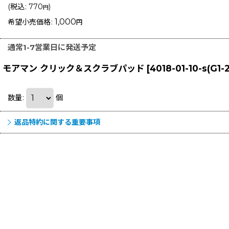
(
税込
:
770
)
円
1,000
希望小売価格
:
円
通常1-7営業日に発送予定
モアマン クリック＆スクラブパッド
[
4018-01-10-s(G1-
数量
:
個
返品特約に関する重要事項