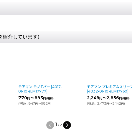
を紹介しています）
モアマン モノTバー
[
4017-
モアマン プレミアムスリー
01-10-s_M17777
]
[
4032-01-10-s_M17760
]
770
～893
2,248
～2,856
円
円
円
円
(税別)
(税別)
(
税込
:
847
～982
)
(
税込
:
2,473
～3,142
)
円
円
円
円
1
/
2