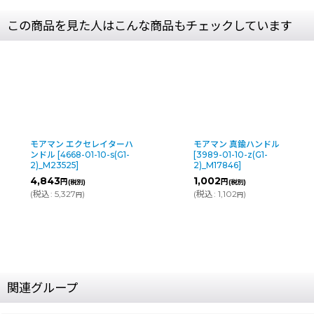
この商品を見た人はこんな商品もチェックしています
モアマン エクセレイターハ
モアマン 真鍮ハンドル
ンドル
[
4668-01-10-s(G1-
[
3989-01-10-z(G1-
2)_M23525
]
2)_M17846
]
4,843
1,002
円
円
(税別)
(税別)
(
税込
:
5,327
)
(
税込
:
1,102
)
円
円
関連グループ