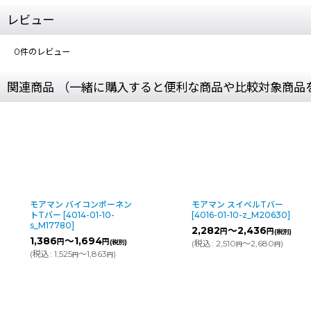
レビュー
0
件のレビュー
関連商品 （一緒に購入すると便利な商品や比較対象商品
モアマン バイコンポーネン
モアマン スイベルTバー
トTバー
[
4014-01-10-
[
4016-01-10-z_M20630
]
s_M17780
]
2,282
～2,436
円
円
(税別)
1,386
～1,694
円
円
(税別)
(
税込
:
2,510
～2,680
)
円
円
(
税込
:
1,525
～1,863
)
円
円