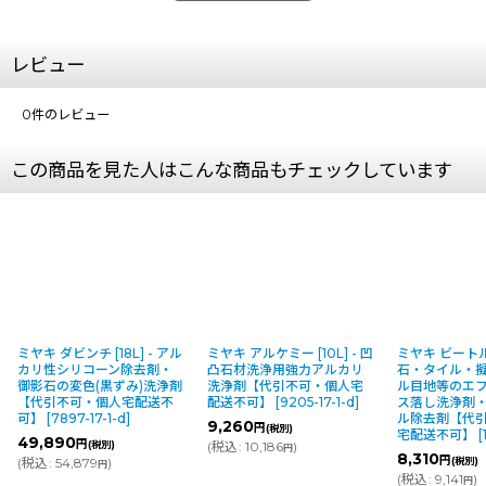
レビュー
0
件のレビュー
この商品を見た人はこんな商品もチェックしています
ミヤキ ダビンチ [18L] - アル
ミヤキ アルケミー [10L] - 凹
ミヤキ ビートル 
カリ性シリコーン除去剤・
凸石材洗浄用強力アルカリ
石・タイル・
御影石の変色(黒ずみ)洗浄剤
洗浄剤【代引不可・個人宅
ル目地等のエ
【代引不可・個人宅配送不
配送不可】
[
9205-17-1-d
]
ス落し洗浄剤
可】
[
7897-17-1-d
]
ル除去剤【代
9,260
円
(税別)
宅配送不可】
[
49,890
円
(税別)
(
税込
:
10,186
)
円
8,310
円
(
税込
:
54,879
)
(税別)
円
(
税込
:
9,141
)
円