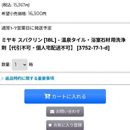
(
税込
:
15,367
)
円
16,300
希望小売価格
:
円
通常1-7営業日に発送予定
ミヤキ スパクリン [18L] - 温泉タイル・浴室石材用洗浄
剤【代引不可・個人宅配送不可】
[
3752-17-1-d
]
数量
:
箱
返品特約に関する重要事項
カートに入れる
お問い合わせ
お気に入り登録