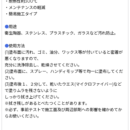
・耐熱性約300℃
・メンテナンスの軽減
・簡易施工タイプ
●
用途
衛生陶器、ステンレス、プラスチック、ガラスなど汚れ防止。
●
使用方法
(1)塗布面に汚れ、ゴミ、油分、ワックス等が付いていると密着が
悪くなりますので、
充分に洗浄除去し、乾燥させてください。
(2)塗布面に、スプレー、ハンディモップ等で均一に塗布してくだ
さい。
(3)塗布後１、２分して、乾いたウエス(マイクロファイバー)など
で塗りムラを残さないように
しっかり拭き上げてください。
※拭き残しがあるとべたつくことがあります。
※必ず、事前テストで施工面及び周辺部剤への影響を確かめてか
らお使いください。