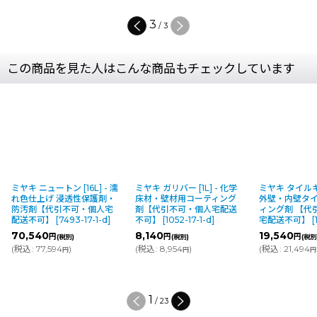
3
/
3
この商品を見た人はこんな商品もチェックしています
ミヤキ ガリバー [1L] - 化学
ミヤキ タイルキング [4L] -
ミヤキ アリストン
床材・壁材用コーティング
外壁・内壁タイル用コーテ
然色仕上げ 浸
剤【代引不可・個人宅配送
ィング剤 【代引不可・個人
防汚剤【代引
不可】
[
1052-17-1-d
]
宅配送不可】
[
1045-17-1-d
]
配送不可】
[
10
8,140
19,540
19,540
円
円
円
(税別)
(税別)
(税別
(
税込
:
8,954
)
(
税込
:
21,494
)
(
税込
:
21,494
円
円
円
2
/
23