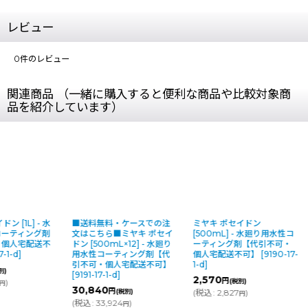
レビュー
0
件のレビュー
関連商品 （一緒に購入すると便利な商品や比較対象商
品を紹介しています）
ン [1L] - 水
■送料無料・ケースでの注
ミヤキ ポセイドン
ーティング剤
文はこちら■ミヤキ ポセイ
[500mL] - 水廻り用水性コ
・個人宅配送不
ドン [500mL×12] - 水廻り
ーティング剤【代引不可・
7-1-d
]
用水性コーティング剤【代
個人宅配送不可】
[
9190-17-
引不可・個人宅配送不可】
1-d
]
別)
[
9191-17-1-d
]
2,570
円
)
(税別)
円
30,840
円
(税別)
(
税込
:
2,827
)
円
(
税込
:
33,924
)
円