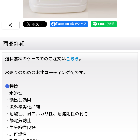
Facebookでシェア
商品詳細
送料無料のケースでのご注文は
こちら
。
水廻りのための水性コーティング剤です。
●
特徴
・水溶性
・艶出し効果
・紫外線劣化抑制
・耐酸性、耐アルカリ性、耐溶剤性の付与
・静電気防止
・生分解性良好
・非可燃性