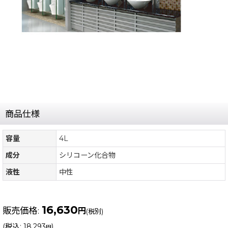
商品仕様
容量
4L
成分
シリコーン化合物
液性
中性
16,630
販売価格
:
円
(税別)
(
税込
:
18,293
)
円