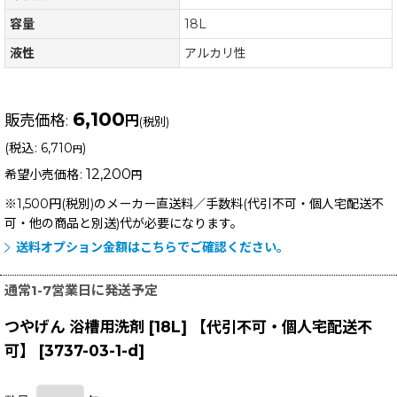
容量
18L
液性
アルカリ性
6,100
販売価格
:
円
(税別)
(
税込
:
6,710
)
円
12,200
希望小売価格
:
円
※1,500円(税別)のメーカー直送料／手数料(代引不可・個人宅配送不
可・他の商品と別送)
代が必要になります。
送料オプション金額はこちらでご確認ください。
通常1-7営業日に発送予定
つやげん 浴槽用洗剤 [18L] 【代引不可・個人宅配送不
可】
[
3737-03-1-d
]