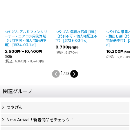
つやげん アルミフィンクリ
つやげん 濃縮水石鹸 [18L]
つやげん 帯電オイ
ーナー - エアコン用洗浄剤
【代引不可・個人宅配送不
- 艶出し剤【
【代引不可・個人宅配送不
可】
[
3739-03-1-d
]
宅配送不可】
[
可】
[
1834-03-1-d
]
d
]
8,700
円
(税別)
5,600
～10,400
16,200
円
円
円
(
税込
:
9,570
)
(税別
円
(
税込
:
17,820
(税別)
円
(
税込
:
6,160
～11,440
)
円
円
1
/
23
関連グループ
つやげん
New Arrival！新着商品をチェック！