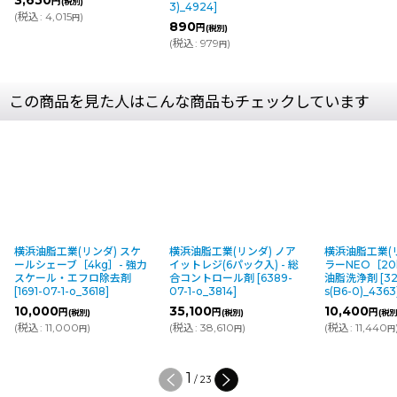
3,650
円
(税別)
3)_4924
]
(
税込
:
4,015
)
円
890
円
(税別)
(
税込
:
979
)
円
この商品を見た人はこんな商品もチェックしています
横浜油脂工業(リンダ) スケ
横浜油脂工業(リンダ) ノア
横浜油脂工業(
ールシェーブ［4kg］- 強力
イットレジ(6パック入) - 総
ラーNEO［20
スケール・エフロ除去剤
合コントロール剤
[
6389-
油脂洗浄剤
[
32
[
1691-07-1-o_3618
]
07-1-o_3814
]
s(B6-0)_4363
10,000
35,100
10,400
円
円
円
(税別)
(税別)
(税別
(
税込
:
11,000
)
(
税込
:
38,610
)
(
税込
:
11,440
円
円
円
2
/
23