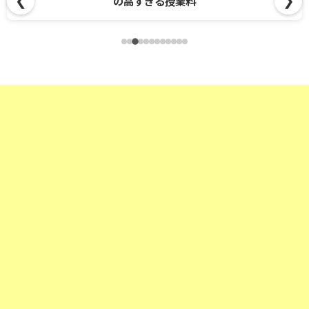
❮
❯
の高すぎる授業料