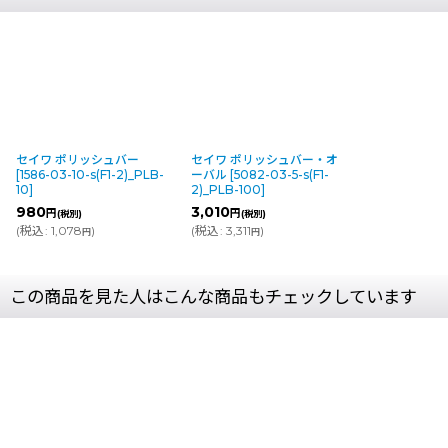
セイワ ポリッシュバー
セイワ ポリッシュバー・オ
[
1586-03-10-s(F1-2)_PLB-
ーバル
[
5082-03-5-s(F1-
10
]
2)_PLB-100
]
980
3,010
円
円
(税別)
(税別)
(
税込
:
1,078
)
(
税込
:
3,311
)
円
円
この商品を見た人はこんな商品もチェックしています