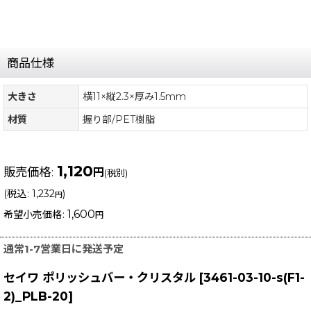
商品仕様
大きさ
横11×縦2.3×厚み1.5mm
材質
握り部/PET樹脂
1,120
販売価格
:
円
(税別)
(
税込
:
1,232
)
円
1,600
希望小売価格
:
円
通常1-7営業日に発送予定
セイワ ポリッシュバー・クリスタル
[
3461-03-10-s(F1-
2)_PLB-20
]