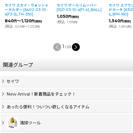
セイワ スカイ・ウォッシャ
セイワ ボールリムーバー
セイワ スプラ
ーホルダー
[
6402-03-10-
[
1521-03-10-s(F1-4)_BALL
]
ドホーキ
[
6301
s(F3-5)_TH-350
]
s_SPH-160
]
1,050
円
(税別)
840
～1,120
1,540
円
円
円
(税別)
(
税込
:
1,155
)
(税別)
円
(
税込
:
924
～1,232
)
(
税込
:
1,694
)
円
円
円
1
/
23
関連グループ
セイワ
New Arrival！新着商品をチェック！
あったら便利！ついつい欲しくなるアイテム
清掃ツール