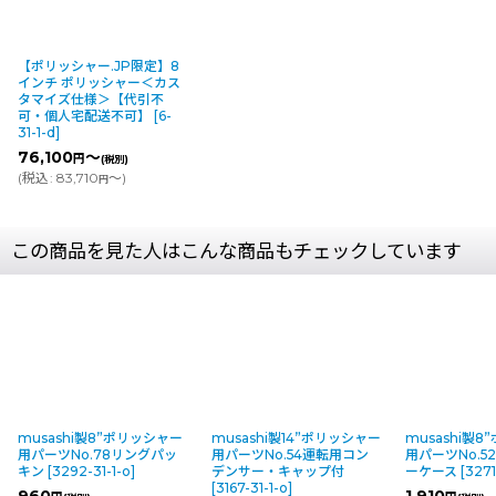
【ポリッシャー.JP限定】8
インチ ポリッシャー＜カス
タマイズ仕様＞【代引不
可・個人宅配送不可】
[
6-
31-1-d
]
76,100
～
円
(税別)
(
税込
:
83,710
～
)
円
この商品を見た人はこんな商品もチェックしています
musashi製8”ポリッシャー
musashi製14”ポリッシャー
musashi製
用パーツNo.78リングパッ
用パーツNo.54運転用コン
用パーツNo.5
キン
[
3292-31-1-o
]
デンサー・キャップ付
ーケース
[
3271
[
3167-31-1-o
]
960
1,910