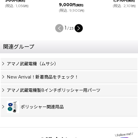
円
円
(税別)
(税別)
9,000
円
(
税込
:
1,056
)
(税別)
(
税込
:
2,101
)
円
円
(
税込
:
9,900
)
円
2
/
23
関連グループ
アマノ武蔵電機（ムサシ）
New Arrival！新着商品をチェック！
アマノ武蔵電機製8インチポリッシャー用パーツ
ポリッシャー関連用品