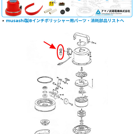
musashi製8インチポリッシャー用パーツ・消耗部品リストへ