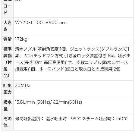
コー
ド
大き
W770×L1100×H900mm
さ
質量
172kg
標準
清水ノズル(噴射角15度)1個、ジェットランス(ダブルランス)1
装備
本、ガン(デッドマン方式 引き金ロック装置付き)1個、吐水ホ
（付
ース(長さ10m 高圧高温用)1本、多段ニップル(取水口ホース
属
接続用)1個、ホースバンド(蛇口と取水口との接続用)2個
品）
吐出
20MPa
圧力
吸水
15.8L/min (50Hz),16.2/min(60Hz)
量
その
最高吐出温度： 温水吐出時：99℃ スチーム吐出時：140℃
他