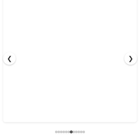
❮
❯
「稼ぐ力」まで教えるエアコンクリーニングスクール