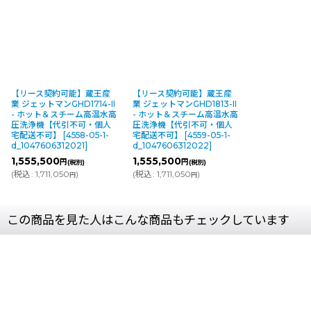
【リース契約可能】蔵王産
【リース契約可能】蔵王産
業 ジェットマンGHD1714-II
業 ジェットマンGHD1813-II
- ホット＆スチーム高温水高
- ホット＆スチーム高温水高
圧洗浄機【代引不可・個人
圧洗浄機【代引不可・個人
宅配送不可】
[
4558-05-1-
宅配送不可】
[
4559-05-1-
d_1047606312021
]
d_1047606312022
]
1,555,500
1,555,500
円
円
(税別)
(税別)
(
税込
:
1,711,050
)
(
税込
:
1,711,050
)
円
円
この商品を見た人はこんな商品もチェックしています