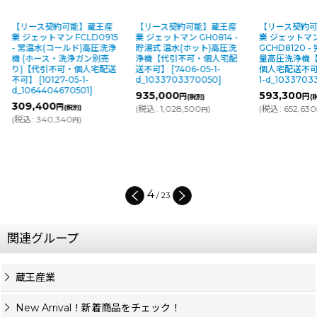
【リース契約可能】蔵王産
【リース契約可能】蔵王産
【リース契約
業 ジェットマン FCLD0915
業 ジェットマン GH0814 -
業 ジェットマ
- 常温水(コールド)高圧洗浄
貯湯式 温水(ホット)高圧洗
GCHD8120 
機 (ホース・洗浄ガン別売
浄機【代引不可・個人宅配
量高圧洗浄機
り)【代引不可・個人宅配送
送不可】
[
7406-05-1-
個人宅配送不
不可】
[
10127-05-1-
d_1033703370050
]
1-d_1033703
d_1064404670501
]
935,000
593,300
円
円
(税別)
(
309,400
円
(税別)
(
税込
:
1,028,500
)
(
税込
:
652,630
円
(
税込
:
340,340
)
円
4
/
23
関連グループ
蔵王産業
New Arrival！新着商品をチェック！