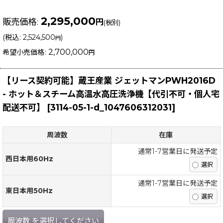
2,295,000
販売価格
:
円
(税別)
(
税込
:
2,524,500
)
円
2,700,000
希望小売価格
:
円
【リース契約可能】蔵王産業 ジェットマンPWH2016D
- ホット＆スチーム高温水高圧洗浄機【代引不可・個人宅
配送不可】
[
3114-05-1-d_1047606312031
]
周波数
在庫
通常1-7営業日に発送予定
西日本用60Hz
通常1-7営業日に発送予定
東日本用50Hz
周波数
を選択してください