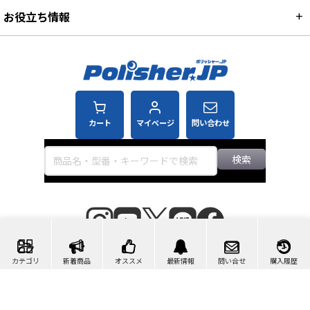
お役立ち情報
カート
マイページ
問い合わせ
検索
©2007-2026 ポリッシャー.JP™
カテゴリ
新着商品
オススメ
最新情報
問い合せ
購入履歴