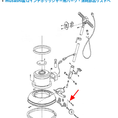
musashi製12インチポリッシャー用パーツ・消耗部品リストへ