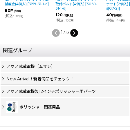
付座金(4個入)
[
3159-31-1-o
]
取付ボルト(4個入)
[
3068-
ナット(2個入)
31-1-o
]
s(G7-2)
]
80
円
(税別)
120
40
円
円
(
税込
:
88
)
(税別)
(税別)
円
(
税込
:
132
)
(
税込
:
44
)
円
円
2
/
23
関連グループ
アマノ武蔵電機（ムサシ）
New Arrival！新着商品をチェック！
アマノ武蔵電機製12インチポリッシャー用パーツ
ポリッシャー関連用品