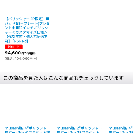
【ポリッシャー.JP限定】■
パッド台(＋プレート)プレゼ
ント中■12インチ ポリッシ
ャー＜カスタマイズ仕様＞
【代引不可・個人宅配送不
可】
[
1-31-1-d
]
94,600
～
円
(税別)
(
税込
:
104,060
～
)
円
この商品を見た人はこんな商品もチェックしています
musashi製14”ポリッシャー
musashi製12”ポリッシャー
musashi製1
用パーツNo.41ブラケット取
用パーツNo.39ブラケット
用パーツNo.