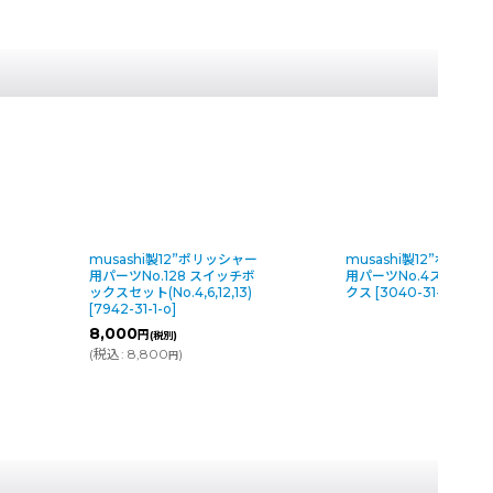
ー
musashi製12”ポリッシャー
musashi製12”ポリッ
用パーツNo.128 スイッチボ
用パーツNo.4スイッチ
ックスセット(No.4,6,12,13)
クス
[
3040-31-1-o
]
[
7942-31-1-o
]
8,000
円
(税別)
(
税込
:
8,800
)
円