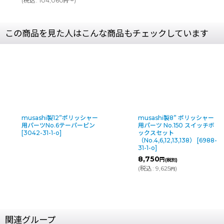
(
税込
:
104,060
～
)
円
この商品を見た人はこんな商品もチェックしています
musashi製12”ポリッシャー
musashi製8” ポリッシャー
用パーツNo.6テーパーピン
用パーツ No.150 スイッチボ
[
3042-31-1-o
]
ックスセット
（No.4,6,12,13,138）
[
6988-
31-1-o
]
8,750
円
(税別)
(
税込
:
9,625
)
円
関連グループ