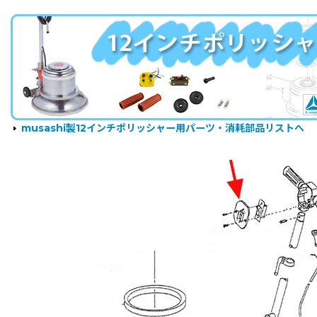
musashi製12インチポリッシャー用パーツ・消耗部品リストへ