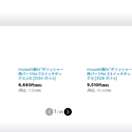
musashi製14”ポリッシャー
musashi製14”ポリッシャ
用パーツNo.7スイッチボッ
用パーツNo.3スイッチボッ
クスふた
[
3130-31-1-o
]
クス
[
3128-31-1-o
]
6,660
9,510
円
円
(税別)
(税別)
(
税込
:
7,326
)
(
税込
:
10,461
)
円
円
1
/
20