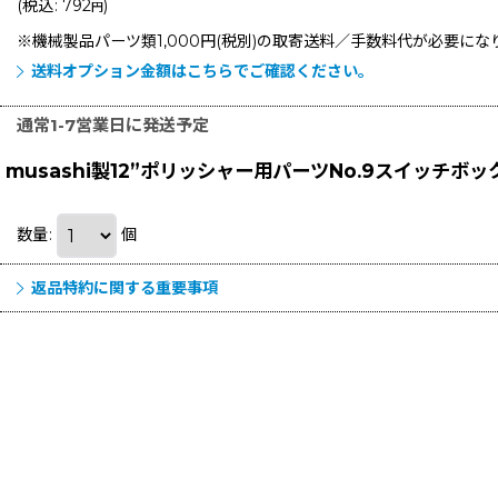
(
税込
:
792
)
円
※機械製品パーツ類1,000円(税別)の取寄送料／手数料
代が必要にな
送料オプション金額はこちらでご確認ください。
通常1-7営業日に発送予定
musashi製12”ポリッシャー用パーツNo.9スイッチボ
数量
:
個
返品特約に関する重要事項