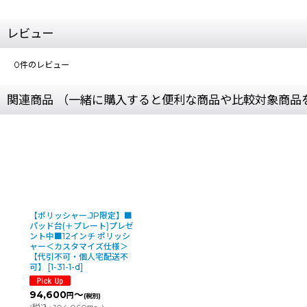
レビュー
0
件のレビュー
関連商品 （一緒に購入すると便利な商品や比較対象商品
【ポリッシャー.JP限定】■
パッド台(＋プレート)プレゼ
ント中■12インチ ポリッシ
ャー＜カスタマイズ仕様＞
【代引不可・個人宅配送不
可】
[
1-31-1-d
]
94,600
～
円
(税別)