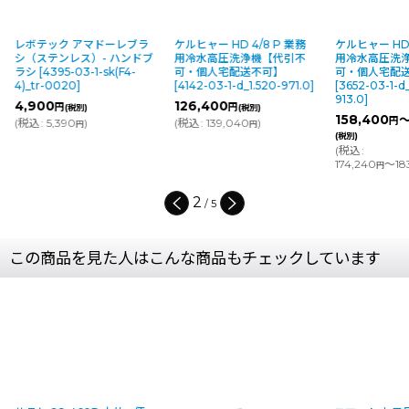
レボテック アマドーレブラ
ケルヒャー HD 4/8 P 業務
ケルヒャー HD 4
シ（ステンレス）- ハンドブ
用冷水高圧洗浄機【代引不
用冷水高圧洗
ラシ
[
4395-03-1-sk(F4-
可・個人宅配送不可】
可・個人宅配
4)_tr-0020
]
[
4142-03-1-d_1.520-971.0
]
[
3652-03-1-d_
913.0
]
4,900
126,400
円
円
(税別)
(税別)
158,400
～
円
(
税込
:
5,390
)
(
税込
:
139,040
)
円
円
(税別)
(
税込
:
174,240
～183
円
2
/
5
この商品を見た人はこんな商品もチェックしています