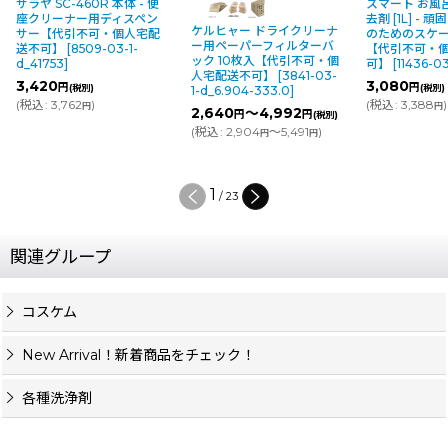
スマート お風呂のシリカ除
去剤 [1L] - 頑固なシリカ汚れ
ケルヒャー ドライクリーナ
ケルヒャー 
のためのスケール除去剤
ー用ペーパーフィルターバ
ー用排気フィル
【代引不可・個人宅配送不
ック 10枚入【代引不可・個
フィルター【
可】
[
11436-03-1-d
]
人宅配送不可】
[
3841-03-
人宅配送不可
3,080
円
(税別)
1-d_6.904-333.0
]
1-d_2.889-2
(
税込
:
3,388
)
円
2,640
～4,992
4,800
～8
円
円
円
(税別)
(
税込
:
2,904
～5,491
)
(
税込
:
5,280
円
円
円
2
/
23
関連グループ
コスケム
New Arrival！新着商品をチェック！
各種洗浄剤