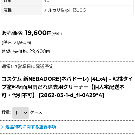
容量
4L
液性
アルカリ性/pH13±0.5
19,600
販売価格
:
円
(税別)
(
税込
:
21,560
)
円
29,400
希望小売価格
:
円
通常1-7営業日に発送予定
コスケム 新NEBADORE(ネバドーレ) [4Lx4] - 粘性タイ
プ塗料壁面用雨だれ除去用クリーナー【個人宅配送不
可・代引不可】
[
2862-03-1-d_fl-0429*4
]
数量
:
ケース
返品特約に関する重要事項