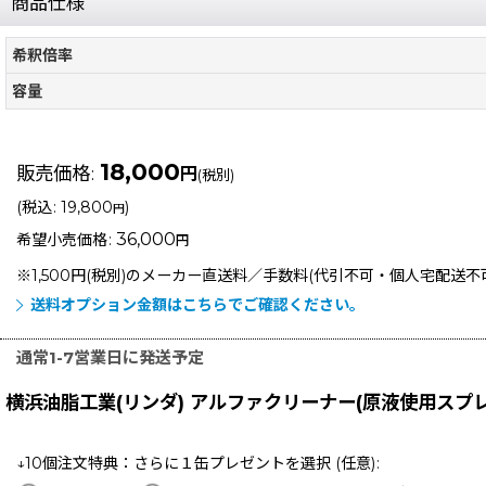
商品仕様
希釈倍率
容量
18,000
販売価格
:
円
(税別)
(
税込
:
19,800
)
円
36,000
希望小売価格
:
円
※1,500円(税別)のメーカー直送料／手数料(代引不可・個人宅配送
送料オプション金額はこちらでご確認ください。
通常1-7営業日に発送予定
横浜油脂工業(リンダ) アルファクリーナー(原液使用スプレ
↓10個注文特典：さらに１缶プレゼントを選択
(任意)
: