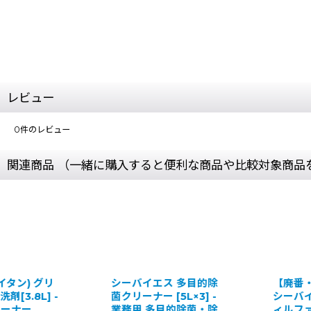
レビュー
0
件のレビュー
関連商品 （一緒に購入すると便利な商品や比較対象商品
【入荷未定】横浜油脂
TITAN(タイタン) グリ
工業(リンダ) アルファ
ーンバイオ洗剤[3.8L] -
クリーナー(詰替・2倍
多目的クリーナー