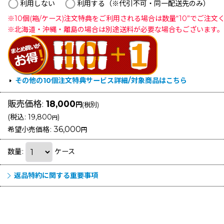
利用しない
利用する（※代引不可・同一配送先のみ）
※10個(箱/ケース)注文特典をご利用される場合は数量“10”でご注文
※北海道・沖縄・離島の場合は別途送料が必要な場合もございます
その他の10個注文特典サービス詳細/対象商品はこちら
販売価格
:
18,000
円
(税別)
(
税込
:
19,800
)
円
36,000
希望小売価格
:
円
数量
:
ケース
返品特約に関する重要事項