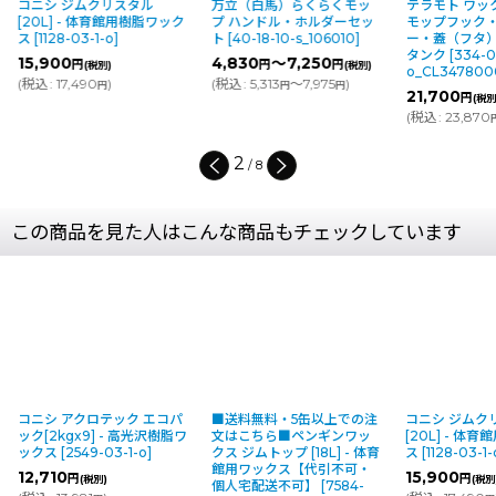
コニシ ジムクリスタル
万立（白馬）らくらくモッ
テラモト ワッ
[20L] - 体育館用樹脂ワック
プ ハンドル・ホルダーセッ
モップフック
ス
[
1128-03-1-o
]
ト
[
40-18-10-s_106010
]
ー・蓋（フタ
タンク
[
334-0
15,900
4,830
～7,250
円
円
円
(税別)
(税別)
o_CL347800
(
税込
:
17,490
)
(
税込
:
5,313
～7,975
)
円
円
円
21,700
円
(税別
(
税込
:
23,870
2
/
8
この商品を見た人はこんな商品もチェックしています
コニシ アクロテック エコパ
■送料無料・5缶以上での注
コニシ ジムク
ック[2kgx9] - 高光沢樹脂ワ
文はこちら■ペンギンワッ
[20L] - 体
ックス
[
2549-03-1-o
]
クス ジムトップ [18L] - 体育
ス
[
1128-03-1-
館用ワックス【代引不可・
12,710
15,900
円
円
(税別)
(税別
個人宅配送不可】
[
7584-