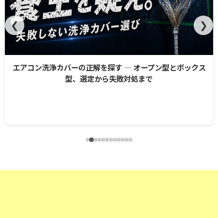
❮
❯
探す ― オープン型とボックス
ら失敗対処まで