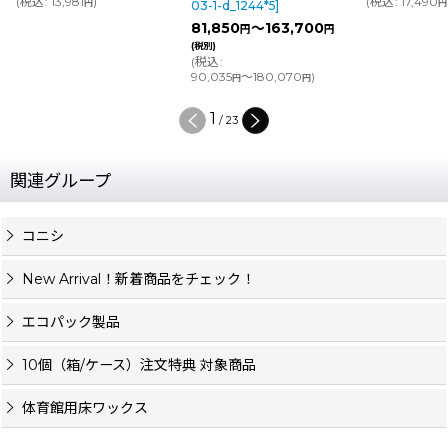
(
税込
:
13,981
)
(
税込
:
17,490
円
円
03-1-d_1244*5
]
81,850
～163,700
円
円
(税別)
(
税込
:
90,035
～180,070
)
円
円
1
/
23
関連グループ
コニシ
New Arrival！新着商品をチェック！
エコパック製品
10個（箱/ケース）注文特典 対象商品
体育館用床ワックス