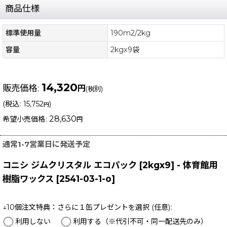
商品仕様
標準使用量
190m2/2kg
容量
2kgx9袋
14,320
販売価格
:
円
(税別)
(
税込
:
15,752
)
円
28,630
希望小売価格
:
円
通常1-7営業日に発送予定
コニシ ジムクリスタル エコパック [2kgx9] - 体育館用
樹脂ワックス
[
2541-03-1-o
]
↓10個注文特典：さらに１缶プレゼントを選択
(任意)
:
利用しない
利用する（※代引不可・同一配送先のみ）