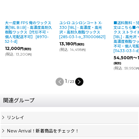
大一産業 FPS 俺のワックス
ユシロ ユシロンコート X-
■送料無料・5
黒[18L B.I.B] - 高濃度高耐久
330 [18L] - 高濃度・高光
文はこちら■
樹脂ワックス【代引不可・
沢・高耐久樹脂ワックス
クス ストライ
個人宅配送不可】
[
8970-
[
285-03-1-o_3110006621
]
[18L] - 高
52-1-d
]
高濃度樹脂ワ
13,180
円
(税別)
不可・個人宅
12,000
円
(税別)
(
税込
:
14,498
)
円
[
11433-03-1-d
(
税込
:
13,200
)
円
54,500
～1
円
(税別)
(
税込
:
59,950
1
/
23
関連グループ
リンレイ
New Arrival！新着商品をチェック！