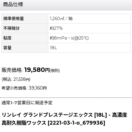
商品仕様
標準使用量
1,260㎡／箱
不揮発分
約27%
粘度
約8mPa・s(@25℃)
容量
18L
19,580
販売価格
:
円
(税別)
(
税込
:
21,538
)
円
39,160
希望小売価格
:
円
通常1-7営業日に発送予定
リンレイ グランドプレステージエックス [18L] - 高濃度
高耐久樹脂ワックス
[
2221-03-1-o_679936
]