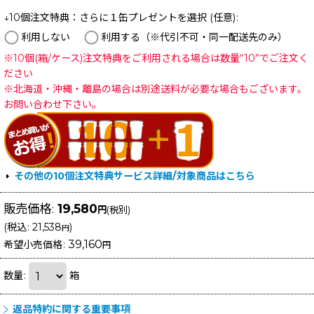
↓10個注文特典：さらに１缶プレゼントを選択
(任意)
:
利用しない
利用する（※代引不可・同一配送先のみ）
※10個(箱/ケース)注文特典をご利用される場合は数量“10”でご注文く
ださい
※北海道・沖縄・離島の場合は別途送料が必要な場合もございます。
お問い合わせ下さい。
その他の10個注文特典サービス詳細/対象商品はこちら
販売価格
:
19,580
円
(税別)
(
税込
:
21,538
)
円
39,160
希望小売価格
:
円
数量
:
箱
返品特約に関する重要事項