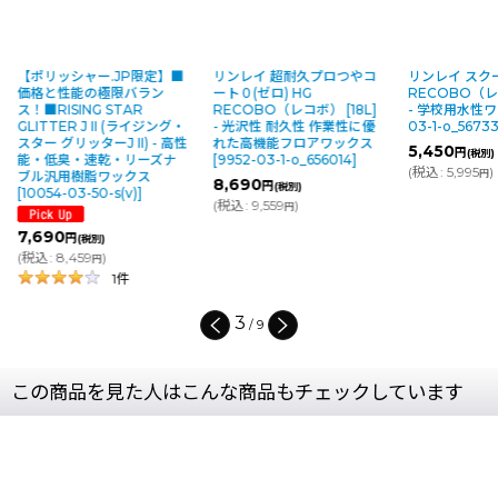
【ポリッシャー.JP限定】■
リンレイ 超耐久プロつやコ
リンレイ スク
価格と性能の極限バラン
ート０(ゼロ) HG
RECOBO（レコ
ス！■RISING STAR
RECOBO（レコボ） [18L]
- 学校用水性
GLITTER J II (ライジング・
- 光沢性 耐久性 作業性に優
03-1-o_5673
スター グリッターJ II) - 高性
れた高機能フロアワックス
5,450
円
(税別)
能・低臭・速乾・リーズナ
[
9952-03-1-o_656014
]
(
税込
:
5,995
)
円
ブル汎用樹脂ワックス
8,690
円
(税別)
[
10054-03-50-s(v)
]
(
税込
:
9,559
)
円
7,690
円
(税別)
(
税込
:
8,459
)
円
1
件
3
/
9
この商品を見た人はこんな商品もチェックしています