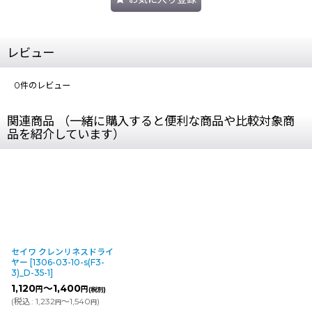
レビュー
0
件のレビュー
関連商品 （一緒に購入すると便利な商品や比較対象商
品を紹介しています）
セイワ クレンリネスドライ
ヤー
[
1306-03-10-s(F3-
3)_D-35-1
]
1,120
～1,400
円
円
(税別)
(
税込
:
1,232
～1,540
)
円
円