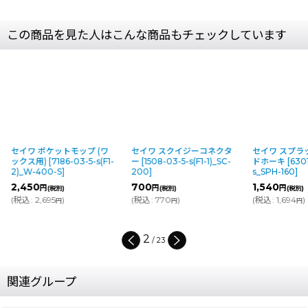
この商品を見た人はこんな商品もチェックしています
セイワ ポケットモップ (ワ
セイワ スクイジーコネクタ
セイワ スプラ
ックス用)
[
7186-03-5-s(F1-
ー
[
1508-03-5-s(F1-1)_SC-
ドホーキ
[
6301
2)_W-400-S
]
200
]
s_SPH-160
]
2,450
700
1,540
円
円
円
(税別)
(税別)
(税別)
(
税込
:
2,695
)
(
税込
:
770
)
(
税込
:
1,694
)
円
円
円
2
/
23
関連グループ