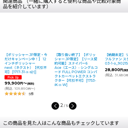
関連商品 （一緒に購入すると便利な商品や比較対象商
品を紹介しています）
・今
【取り扱い終了】【ポリッ
【納期未定】リンレイ パワ
リンレイ
12
シャー.JP限定】【リース契
フルファン スタンド
[
1768-
ンディ
[
1
約可能】スナイパー6
03-1-o_902153
]
o_90216
引不
Ace（エース）- シングルコ
28,800
24,200
円
(税別)
ード FULL POWER コンパ
(
税込
:
31,680
)
(
税込
:
26
円
クトカーペットエクストラ
クター【代引不可】
[
1753-
iK-x-W
]
3
/
5
この商品を見た人はこんな商品もチェックしています