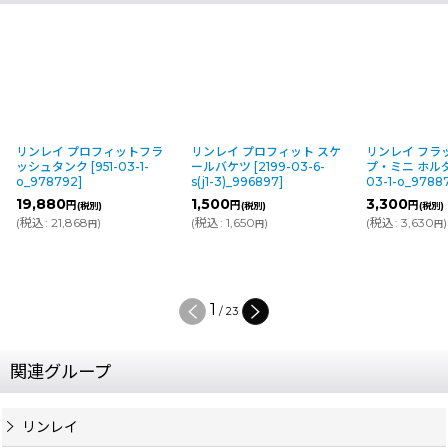
リンレイ プロフィットフラ
リンレイ プロフィット スケ
リンレイ フラ
ッシュタンク
[
951-03-1-
ールバケツ
[
2199-03-6-
プ・ミニ ホル
o_978792
]
s(j1-3)_996897
]
03-1-o_9788
19,880
1,500
3,300
円
円
円
(税別)
(税別)
(税別)
(
税込
:
21,868
)
(
税込
:
1,650
)
(
税込
:
3,630
)
円
円
円
1
/
23
関連グループ
リンレイ