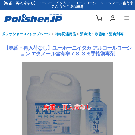
【廃番・再入荷なし】ユーホーニイタカ アルコールローション エタノール含有率
７８.３％手指消毒剤
ポリッシャー.JPトップページ
>
消毒関連用品
>
消毒液・除菌剤・消臭剤等
【廃番・再入荷なし】ユーホーニイタカ アルコールローシ
ョン エタノール含有率７８.３％手指消毒剤