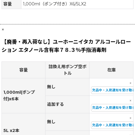
容量
1,000ml（ポンプ付き）X6/5LX2
×
【廃番・再入荷なし】ユーホーニイタカ アルコールロー
ション エタノール含有率７８.３％手指消毒剤
詰換え用ポンプ空ボ
容量
在庫
トル
×
無し
欠品中・入荷通知を受け取
1,000ml(ポンプ
付)x6本
×
追加する
欠品中・入荷通知を受け取
×
無し
欠品中・入荷通知を受け取
5L x2本