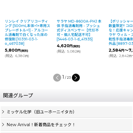
リンレイ クリアリコーティ
サラヤ MD-8600A-PHJ 本
【ポリッシャー
ング [500mL本体×1+専用ス
体 手指消毒剤用 - プッシュ
数量限定!! コ
プレーボトル×1] - アルコー
式ディスペンサー【代引不
な！応援キャ
ル消毒剤で白くなった床の
可・個人宅配送不可】
ラヤ ウィル・ス
修復剤
[
10391-03-1-
[
5446-03-1-d_41935
]
乾性手指消毒剤
o_467038
]
外品
[
8897-03
4,620
円
(税別)
5,800
2,584
～7,
円
円
(税別)
(
税込
:
5,082
)
円
(
税込
:
6,380
)
(
税込
:
2,842
円
円
1
/
23
関連グループ
ミッケル化学（旧ユーホーニイタカ）
New Arrival！新着商品をチェック！