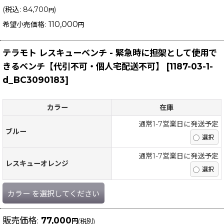
(
税込
:
84,700
)
円
110,000
希望小売価格
:
円
テラモト レスキューベンチ - 緊急時に担架として使用で
きるベンチ【代引不可・個人宅配送不可】
[
1187-03-1-
d_BC3090183
]
カラー
在庫
通常1-7営業日に発送予定
ブルー
通常1-7営業日に発送予定
レスキューオレンジ
カラー
を選択してください
販売価格
:
77,000
円
(税別)