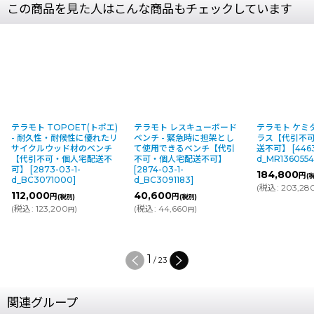
この商品を見た人はこんな商品もチェックしています
T(トポエ)
テラモト レスキューボード
テラモト ケミタングルCNプ
テラ
に優れたリ
ベンチ - 緊急時に担架とし
ラス【代引不可・個人宅配
KS
のベンチ
て使用できるベンチ【代引
送不可】
[
4463-03-1-
送不
宅配送不
不可・個人宅配送不可】
d_MR1360554
]
d_S
[
2874-03-1-
184,800
24,
円
(税別)
d_BC3091183
]
(
税込
:
203,280
)
(税別)
円
40,600
円
(税別)
(
税
(
税込
:
44,660
)
円
2
/
23
関連グループ