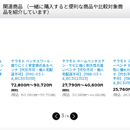
関連商品 （一緒に購入すると便利な商品や比較対象商
品を紹介しています）
テラモト ベンチスワール -
テラモト ホームベンチステ
テラモト スタ
腐りにくく安定感のあるベ
ン - サビに強く耐久性の高
ーベンチ 1800
ンチ【代引不可・個人宅配
いベンチ【代引不可・個人
性に優れた折
送不可】
[
1190-03-1-
宅配送不可】
[
1188-03-1-
チ【代引不可
d_BC3030151
]
d_BC3023123
]
不可】
[
1186-0
d_BC3055183
72,800
～90,720
27,790
～40,600
円
円
円
円
25,760
円
(税
(税別)
(税別)
(
税込
:
80,080
～99,792
)
(
税込
:
30,569
～44,660
)
(
税込
:
28,336
円
円
円
円
3
/
6