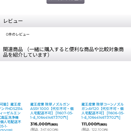
レビュー
0
件のレビュー
関連商品 （一緒に購入すると便利な商品や比較対象商
品を紹介しています）
可能】蔵王産
蔵王産業 除草ノズルガン
蔵王産業 除草コーンノズル
 FHDS2514
ASSY 1000【代引不可・個
ガンAY120【代引不可・個
ディーゼルエン
人宅配送不可】
[
11607-05-
人宅配送不可】
[
11606-05-
式高圧洗浄機
1-d_1064414673701*t
]
1-d_1064414673702*t
]
・個人宅配送不
316,000
111,000
円
円
(税別)
(税別)
05-1-
(
税込
:
347,600
)
(
税込
:
122,100
)
円
円
670015
]