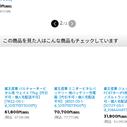
0
円
(税別)
,800
)
円
2
/
2
この商品を見た人はこんな商品もチェックしています
蔵王産業 バルチャーオービ
蔵王産業 ミニオービタルバ
蔵王産業 ジェ
タル用 ウェイト 17kg【代引
ッテリー 用バッテリー充電
FC67ターボI
不可・個人宅配送不可】
器【代引不可・個人宅配送
ノズル＋ラン
[
7822-05-1-
不可】
[
8501-05-1-
可・個人宅配
d_1015711573005*t
]
d_1015711573100*t
]
[
10727-05-1-
d_106441467
61,800
70,700
円
円
(税別)
(税別)
31,800
円
(
税込
:
67,980
)
(
税込
:
77,770
)
(税別
円
円
(
税込
:
34,980