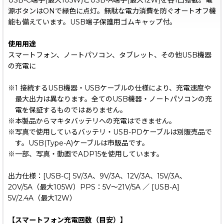
USB-C端子(最大105W)とUSB-A端子(最大12W)を各1口搭載。電
源ボタンはONで緑色に点灯。無駄な電力消費を防ぐオートオフ機
能も備えています。USB端子保護用ゴムキャップ付。
使用用途
スマートフォン、ノートパソコン、タブレット、その他USB機器
の充電に
※1 接続するUSB機器・USBケーブルの仕様により、充電速度や
最大出力は異なります。全てのUSB機器・ノートパソコンの充
電を保証するものではありません。
※本製品からマキタバッテリへの充電はできません。
※写真で使用しているバッテリ・USB-PDケーブルは別販売品で
す。USB(Type-A)ケーブルは市販品です。
※一部、写真・動画でADP15を使用しています。
出力仕様：[USB-C] 5V/3A、9V/3A、12V/3A、15V/3A、
20V/5A（最大105W）PPS：5V〜21V/5A ／ [USB-A]
5V/2.4A（最大12W）
【スマートフォン充電回数（目安）】