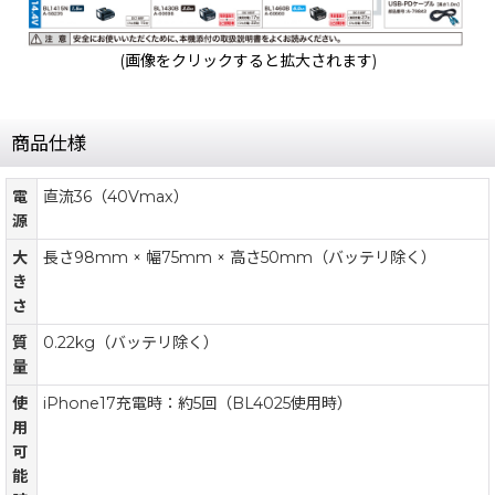
(画像をクリックすると拡大されます)
商品仕様
電
直流36（40Vmax）
源
大
長さ98mm × 幅75mm × 高さ50mm（バッテリ除く）
き
さ
質
0.22kg（バッテリ除く）
量
使
iPhone17充電時：約5回（BL4025使用時）
用
可
能