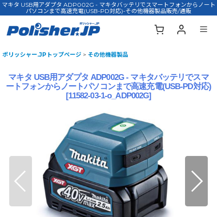
マキタ USB用アダプタ ADP002G - マキタバッテリでスマートフォンからノート
パソコンまで高速充電(USB-PD対応)-その他機器製品販売/通販
ポリッシャー.JPトップページ
>
その他機器製品
マキタ USB用アダプタ ADP002G - マキタバッテリでスマ
ートフォンからノートパソコンまで高速充電(USB-PD対応)
[
11582-03-1-o_ADP002G
]