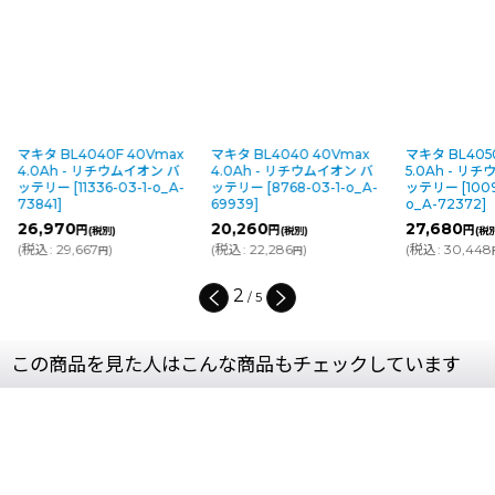
マキタ BL4040F 40Vmax
マキタ BL4040 40Vmax
マキタ BL405
4.0Ah - リチウムイオン バ
4.0Ah - リチウムイオン バ
5.0Ah - リ
ッテリー
[
11336-03-1-o_A-
ッテリー
[
8768-03-1-o_A-
ッテリー
[
100
73841
]
69939
]
o_A-72372
]
26,970
20,260
27,680
円
円
円
(税別)
(税別)
(税
(
税込
:
29,667
)
(
税込
:
22,286
)
(
税込
:
30,448
円
円
2
/
5
この商品を見た人はこんな商品もチェックしています