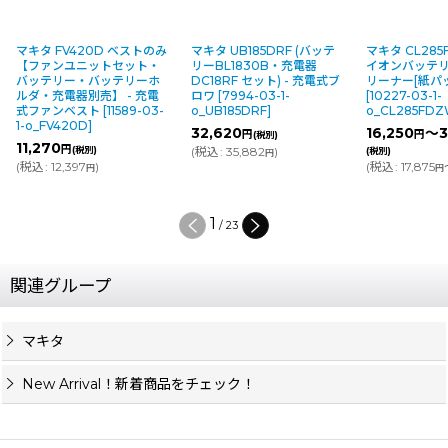
マキタ FV420D ベストのみ
マキタ UB185DRF (バッテ
マキタ CL285
【ファンユニットセット・
リーBL1830B・充電器
イオンバッテリ
バッテリー・バッテリーホ
DC18RF セット) - 充電式ブ
リーナー[紙パッ
ルダ・充電器別売】 - 充電
ロワ
[
7994-03-1-
[
10227-03-1-
式ファンベスト
[
11589-03-
o_UB185DRF
]
o_CL285FDZ
1-o_FV420D
]
32,620
16,250
～3
円
円
(税別)
11,270
円
(税別)
(
税込
:
35,882
)
(税別)
円
(
税込
:
12,397
)
(
税込
:
17,875
円
円
2
/
23
関連グループ
マキタ
New Arrival！新着商品をチェック！