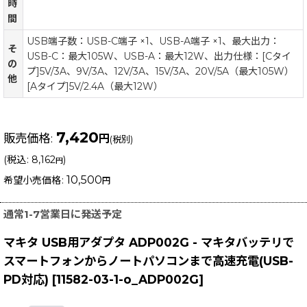
時
間
USB端子数：USB-C端子 ×1、USB-A端子 ×1、最大出力：
そ
USB-C：最大105W、USB-A：最大12W、出力仕様：[Cタイ
の
プ]5V/3A、9V/3A、12V/3A、15V/3A、20V/5A（最大105W）
他
[Aタイプ]5V/2.4A（最大12W）
7,420
販売価格
:
円
(税別)
(
税込
:
8,162
)
円
10,500
希望小売価格
:
円
通常1-7営業日に発送予定
マキタ USB用アダプタ ADP002G - マキタバッテリで
スマートフォンからノートパソコンまで高速充電(USB-
PD対応)
[
11582-03-1-o_ADP002G
]