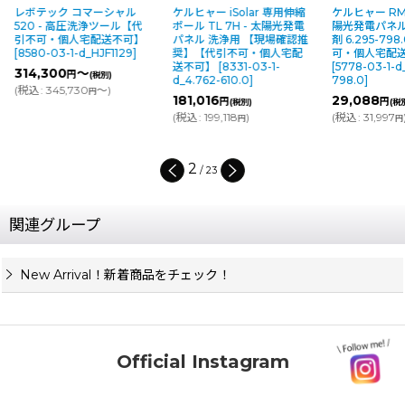
ケルヒャー iSolar 専用伸縮
ケルヒャー RM99 [10L]- 太
レボテック 高
ポール TL 7H - 太陽光発電
陽光発電パネル洗浄用洗浄
くセット - 
パネル 洗浄用 【現場確認推
剤 6.295-798.0【代引不
【代引不可・
奨】【代引不可・個人宅配
可・個人宅配送不可】
可】
[
8593-03
送不可】
[
8331-03-1-
[
5778-03-1-d_6.295-
0036
]
d_4.762-610.0
]
798.0
]
349,300
円
181,016
29,088
円
円
(税別)
(税別)
(
税込
:
384,23
(
税込
:
199,118
)
(
税込
:
31,997
)
円
円
3
/
23
関連グループ
New Arrival！新着商品をチェック！
Official Instagram