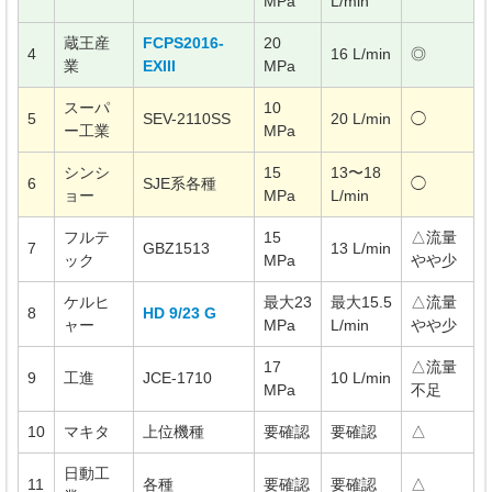
MPa
L/min
蔵王産
FCPS2016-
20
4
16 L/min
◎
業
EXIII
MPa
スーパ
10
5
SEV-2110SS
20 L/min
◯
ー工業
MPa
シンシ
15
13〜18
6
SJE系各種
◯
ョー
MPa
L/min
フルテ
15
△流量
7
GBZ1513
13 L/min
ック
MPa
やや少
ケルヒ
最大23
最大15.5
△流量
8
HD 9/23 G
ャー
MPa
L/min
やや少
17
△流量
9
工進
JCE-1710
10 L/min
MPa
不足
10
マキタ
上位機種
要確認
要確認
△
日動工
11
各種
要確認
要確認
△