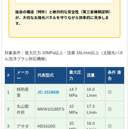
独自の構造（特許）と絶対的な安全性（第三者機関証明）
が、大切な太陽光パネルを守りながら効率的に洗浄しま
す。
対象条件：最大圧力 10MPa以上・流量 16L/min以上（太陽光パネ
ル洗浄ブラシ対応機種）
メーカ
最大圧
条件 適
#
代表型式
流量
ー
力
合
精和産
14.7
16.0
1
JC-1516KB
◎
業
MPa
L/min
丸山製
10
17.3
2
MKW1018EFS
◎
作所
MPa
L/min
10
16.0
3
アサダ
HD1610G
◎