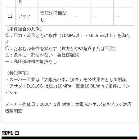
業
高圧洗浄機な
12
アマノ
ー
ー
ー
し
【条件適合の凡例】
◎：圧力・流量ともに条件（10MPa以上・16L/min以上）を満た
す
◯：おおむね条件を満たす（片方がやや超過または不足）
△：条件に一部届かない・要仕様確認
ー：高圧洗浄機の取扱なし
【特記事項】
・スーパー工業は「太陽光パネル洗浄」を公式用途として明記
・アサダ HD1610G は圧力10MPa・流量16.0L/minで条件にドン
ピシャ
メーカー作成日：2026年3月 対象：太陽光パネル洗浄ブラシ対応
機種調査
関連動画