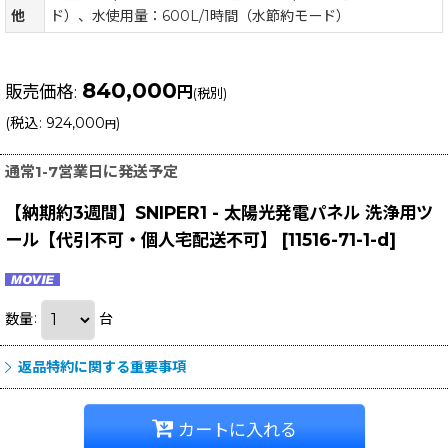
他
ド）、水使用量：600L/1時間（水節約モード）
840,000
販売価格
:
円
(税別)
(
税込
:
924,000
)
円
通常1-7営業日に発送予定
【納期約3週間】SNIPER1 - 太陽光発電パネル 洗浄用ツ
ール【代引不可・個人宅配送不可】
[
11516-71-1-d
]
数量
:
台
返品特約に関する重要事項
カートに入れる