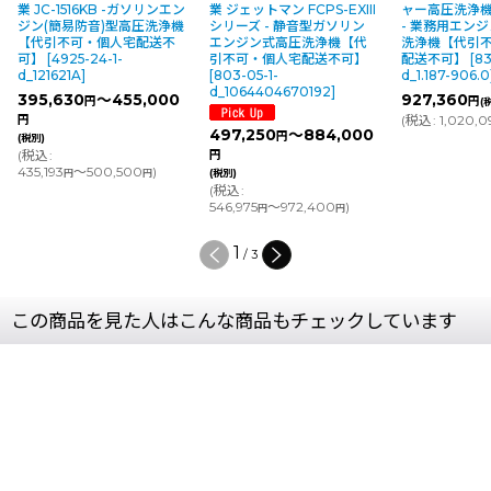
業 ジェットマン FCPS-EXIII
ャー高圧洗浄機 HD 9/23 G
陽光発電パネル
シリーズ - 静音型ガソリン
- 業務用エンジン式冷水高圧
セサリー 【現
エンジン式高圧洗浄機【代
洗浄機【代引不可・個人宅
【代引不可・
引不可・個人宅配送不可】
配送不可】
[
8308-03-1-
可】
[
5782-03
[
803-05-1-
d_1.187-906.0
]
094.0
]
d_1064404670192
]
927,360
290,784
円
円
(税別)
(
(
税込
:
1,020,096
)
(
税込
:
319,862
円
497,250
～884,000
円
円
(税別)
(
税込
:
546,975
～972,400
)
円
円
2
/
3
この商品を見た人はこんな商品もチェックしています