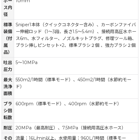
ホー
10mm
ス内
径
標準
Sniper1本体（クイックコネクター含み）、カーボンファイバ
装備
ー伸縮ロッド（1〜3段、長さ1.5〜5.4m）、接続用高圧水ホー
（付
ス6m、水フィルター、ノズルキットプラグ、修理ツール箱、
属
ブラシ挿しピンセット×2、標準ブラシ２個 、強力ブラシ２個
品）
吐出
5〜10MPa
圧力
最大
550m2/1時間（標準モード）、450m2/1時間（水節約モー
洗浄
ド）
面積
ブラ
600rpm（標準モード）、400rpm（水節約モード）
シ回
転数
耐圧
20MPa（最高耐圧）、7.5MPa（接続用高圧水ホース）
その
流量：16L/min以上、水使用量：960L/1時間（標準モー