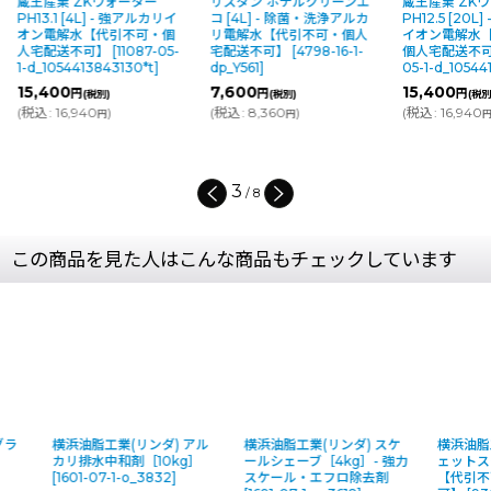
蔵王産業 ZKウォーター
リスダン ホテルクリーンエ
蔵王産業 ZK
PH13.1 [4L] - 強アルカリイ
コ [4L] - 除菌・洗浄アルカ
PH12.5 [20L
オン電解水【代引不可・個
リ電解水【代引不可・個人
イオン電解水
人宅配送不可】
[
11087-05-
宅配送不可】
[
4798-16-1-
個人宅配送不
1-d_1054413843130*t
]
dp_Y561
]
05-1-d_10544
15,400
7,600
15,400
円
円
円
(税別)
(税別)
(税別
(
税込
:
16,940
)
(
税込
:
8,360
)
(
税込
:
16,940
円
円
4
/
8
この商品を見た人はこんな商品もチェックしています
横浜油脂工業(リンダ) アル
横浜油脂工業(リンダ) スケ
横浜油脂工業(リ
カリ排水中和剤［10kg］
ールシェーブ［4kg］- 強力
ェットスイッチ
[
1601-07-1-o_3832
]
スケール・エフロ除去剤
【代引不可・