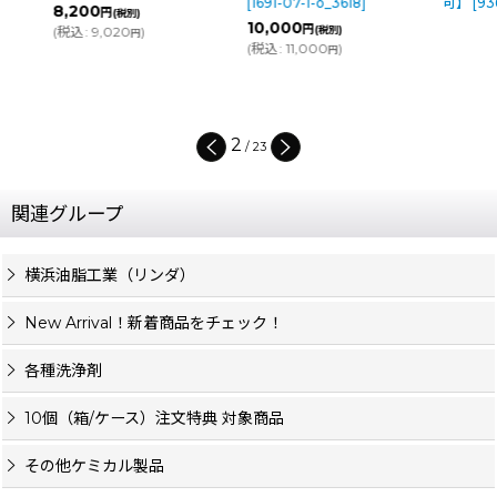
[
1691-07-1-o_3618
]
可】
[
9366-07
8,200
円
(税別)
10,000
円
(
税込
:
9,020
)
(税別)
円
(
税込
:
11,000
)
円
2
/
23
関連グループ
横浜油脂工業（リンダ）
New Arrival！新着商品をチェック！
各種洗浄剤
10個（箱/ケース）注文特典 対象商品
その他ケミカル製品