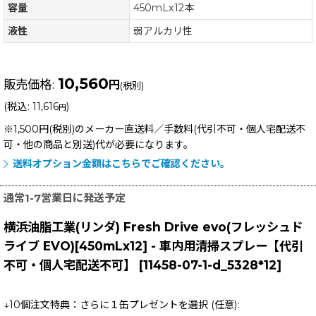
容量
450mLx12本
液性
弱アルカリ性
10,560
販売価格
:
円
(税別)
(
税込
:
11,616
)
円
※1,500円(税別)のメーカー直送料／手数料(代引不可・個人宅配送不
可・他の商品と別送)
代が必要になります。
送料オプション金額はこちらでご確認ください。
通常1-7営業日に発送予定
横浜油脂工業(リンダ) Fresh Drive evo(フレッシュド
ライブ EVO)[450mLx12] - 車内用清掃スプレー【代引
不可・個人宅配送不可】
[
11458-07-1-d_5328*12
]
↓10個注文特典：さらに１缶プレゼントを選択
(任意)
: