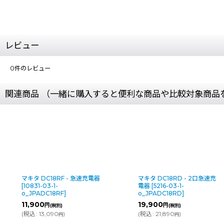
レビュー
0
件のレビュー
関連商品 （一緒に購入すると便利な商品や比較対象商品
マキタ DC18RF - 急速充電器
マキタ DC18RD - 2口急速充
[
10831-03-1-
電器
[
5216-03-1-
o_JPADC18RF
]
o_JPADC18RD
]
11,900
19,900
円
円
(税別)
(税別)
(
税込
:
13,090
)
(
税込
:
21,890
)
円
円