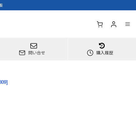
販
問い合せ
購入履歴
809
]