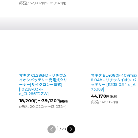
(
税込
:
52,602
～105,842
)
円
円
マキタ BL4080F 40Vmax
マキタ CL100D - リチウム
8.0Ah - リチウムイオン バ
オンバッテリー充電式クリ
ッテリー
[
11335-03-1-o_A-
ナー(軽量タイプ)[ダストカ
73368
]
プ]
[
1278-03-1-
o_CL100DZ
]
44,170
円
(税別)
4,550
～14,090
円
円
(
税込
:
48,587
)
(税別
円
(
税込
:
5,005
～15,499
)
円
円
2
/
20