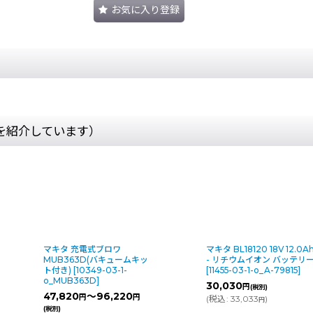
お気に入り登録
を紹介しています）
マキタ 充電式ブロワ
マキタ BL18120 18V 12.0A
MUB363D(バキュームキッ
- リチウムイオン バッテリ
ト付き)
[
10349-03-1-
[
11455-03-1-o_A-79815
]
o_MUB363D
]
30,030
円
(税別)
47,820
～96,220
円
円
(
税込
:
33,033
)
円
(税別)