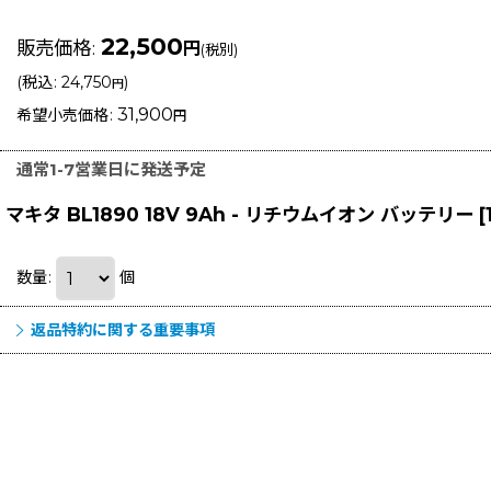
22,500
販売価格
:
円
(税別)
(
税込
:
24,750
)
円
31,900
希望小売価格
:
円
通常1-7営業日に発送予定
マキタ BL1890 18V 9Ah - リチウムイオン バッテリー
[
数量
:
個
返品特約に関する重要事項