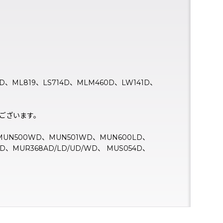
0D、ML819、LS714D、MLM460D、LW141D、
ございます。
、MUN500WD、MUN501WD、MUN600LD、
D、MUR368AD/LD/UD/WD、 MUS054D、