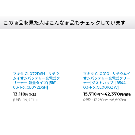
この商品を見た人はこんな商品もチェックしています
マキタ CL001G - リチウムイ
マキタ CL286FD - リチウム
オンバッテリー充電式クリー
イオンバッテリー充電式クリ
ナー[ダストカップ]
[
8544-
ーナー[サイクロン一体式]
03-1-o_CL001GZW
]
[
10228-03-1-
o_CL286FDZW
]
15,710
～42,370
円
円
(税別)
18,200
～39,120
円
円
(
税込
:
17,281
～46,607
)
(税別)
円
円
(
税込
:
20,020
～43,032
)
円
円