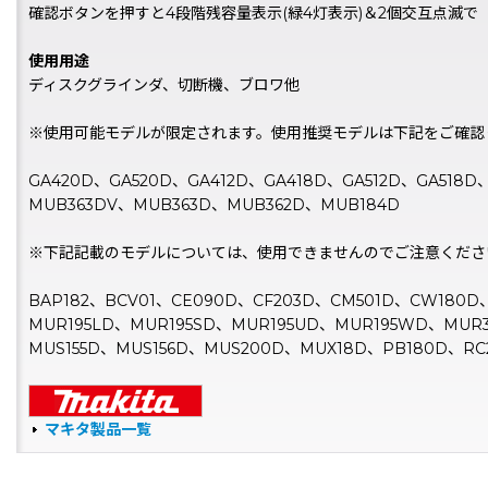
確認ボタンを押すと4段階残容量表示(緑4灯表示)＆2個交互点滅で
使用用途
ディスクグラインダ、切断機、ブロワ他
※使用可能モデルが限定されます。使用推奨モデルは下記をご確認
GA420D、GA520D、GA412D、GA418D、GA512D、GA518
MUB363DV、MUB363D、MUB362D、MUB184D
※下記記載のモデルについては、使用できませんのでご注意くださ
BAP182、BCV01、CE090D、CF203D、CM501D、CW180
MUR195LD、MUR195SD、MUR195UD、MUR195WD、MUR3
MUS155D、MUS156D、MUS200D、MUX18D、PB180D、RC
マキタ製品一覧