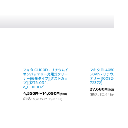
イ
マキタ BL4050F 40Vmax
マキタ CL140FD - リ
ー
5.0Ah - リチウムイオン バッ
イオンバッテリー充電式
ッ
テリー
[
10092-03-1-o_A-
ーナー(パワフルタイプ)
72372
]
トカップ]
[
1277-03-1-
o_CL140FDZW
]
27,680
円
(税別)
7,800
～29,580
円
円
)
(
税込
:
30,448
)
円
(
税込
:
8,580
～32,538
円