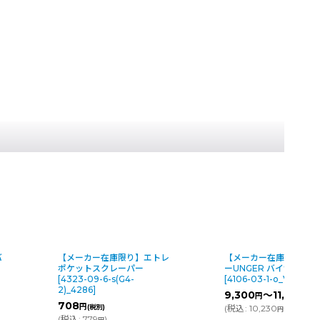
エトレ
【メーカー在庫限り】ウンガ
【メーカー在庫限
ーUNGER バイサバーサ
イエス コーヒークリ
[
4106-03-1-o_VP250
]
ブレット [120錠入x
1.3g)]
[
2385-03-1-
9,300
～11,000
円
円
(税別)
o_T30213
]
(
税込
:
10,230
～12,100
)
円
円
15,340
円
(税別)