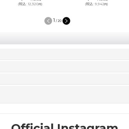
(
税込
:
9,942
)
円
2
/
20
Official Instagram