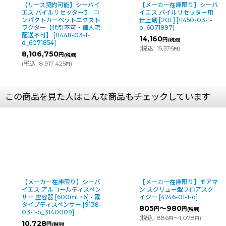
【リース契約可能】シーバイ
【メーカー在庫限り】シーバ
エス パイルリセッター3 - コ
イエス パイルリセッター用
ンパクトカーペットエクスト
仕上剤 [20L]
[
11450-03-1-
ラクター【代引不可・個人宅
o_6071897
]
配送不可】
[
11448-03-1-
14,160
円
(税別)
d_6071854
]
(
税込
:
15,576
)
円
8,106,750
円
(税別)
(
税込
:
8,917,425
)
円
この商品を見た人はこんな商品もチェックしています
【メーカー在庫限り】モアマ
【メーカー在庫限り】クオ
ン スクリュー型フロアスク
ティ ニューQ-BROOM（
イジー
[
4746-01-1-o
]
ューブルーム）ケース付き 
洗剤・剥離剤レベリング用
805
～980
円
円
(税別)
うき
[
7370-04-1-o
]
(
税込
:
886
～1,078
)
円
円
11,200
円
(税別)