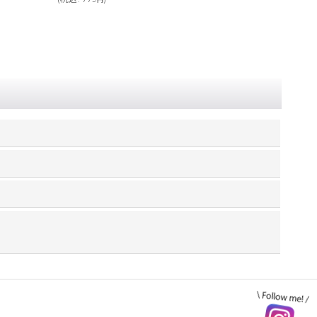
(
税込
:
16,874
)
円