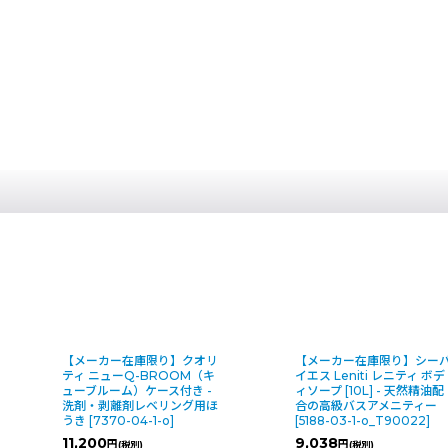
リ
【メーカー在庫限り】シーバ
【メーカー在庫限り】
キ
イエス Leniti レニティ ボデ
ポケットスクレーパー
-
ィソープ [10L] - 天然精油配
[
4323-09-6-s(G4-
ほ
合の高級バスアメニティー
2)_4286
]
[
5188-03-1-o_T90022
]
708
円
(税別)
9,038
円
(税別)
(
税込
:
779
)
円