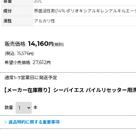
容量
20L
成分
界面活性剤(14% ポリオキシアルキレンアルキルエ
液性
アルカリ性
14,160
販売価格
:
円
(税別)
(
税込
:
15,576
)
円
27,612
希望小売価格
:
円
通常1-7営業日に発送予定
【メーカー在庫限り】シーバイエス パイルリセッター用洗剤 
数量
:
本
返品特約に関する重要事項