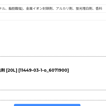
ーテル、脂肪酸塩)、金属イオン封鎖剤、アルカリ剤、蛍光増白剤、香料
[20L]
[
11449-03-1-o_6071900
]