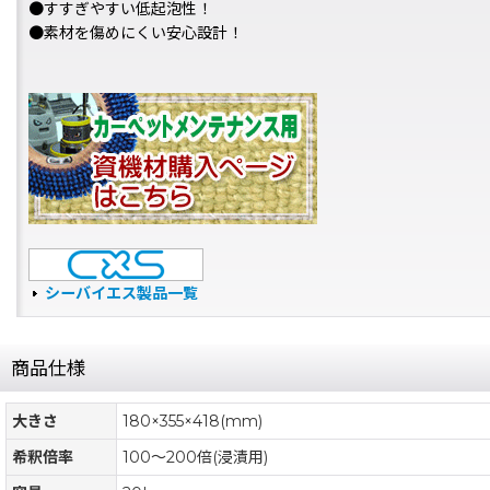
●すすぎやすい低起泡性！
●素材を傷めにくい安心設計！
シーバイエス製品一覧
商品仕様
大きさ
180×355×418(mm)
希釈倍率
100〜200倍(浸漬用)