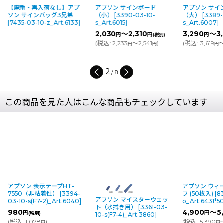
【廃番・再入荷なし】アプ
アプソン サインボード
アプソン サイ
ソン サインバッグ3兄弟
（小）
[
3390-03-10-
（大）
[
3389-
[
7435-03-10-z_Art.6133
]
s_Art.6015
]
s_Art.6007
]
2,030
～2,310
3,290
～3,
円
円
円
(税別)
(
税込
:
2,233
～2,541
)
(
税込
:
3,619
～
円
円
円
2
/
8
この商品を見た人はこんな商品もチェックしています
ン 表示テープHT-
アプソン ウィークリー
0（非粘着性）
[
3394-
プ (50枚入)
[
8319-03-1-
アプソン マイスターウェッ
-s(F7-2)_Art.6040
]
o_Art.6431*50
]
ト（水拭き用）
[
3361-03-
4,900
～5,850
円
円
円
(税別)
(
10-s(F7-4)_Art.3860
]
1,078
)
(
税込
:
5,390
～6,435
)
円
円
円