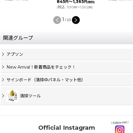
845
～1,365
円
円
(税別)
(
税込
:
930
～1,502
)
円
円
2
/
23
関連グループ
アプソン
New Arrival！新着商品をチェック！
サインボード（清掃中パネル・マット他）
清掃ツール
Official Instagram