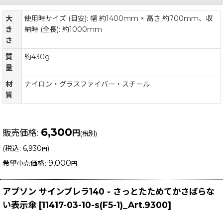
大
使用時サイズ (目安): 幅 約1400mm × 高さ 約700mm、収
き
納時 (全長): 約1000mm
さ
質
約430g
量
材
ナイロン・グラスファイバー・スチール
質
6,300
販売価格
:
円
(税別)
(
税込
:
6,930
)
円
9,000
希望小売価格
:
円
アプソン サインブレラ140 - さっとたためてかさばらな
い表示傘
[
11417-03-10-s(F5-1)_Art.9300
]