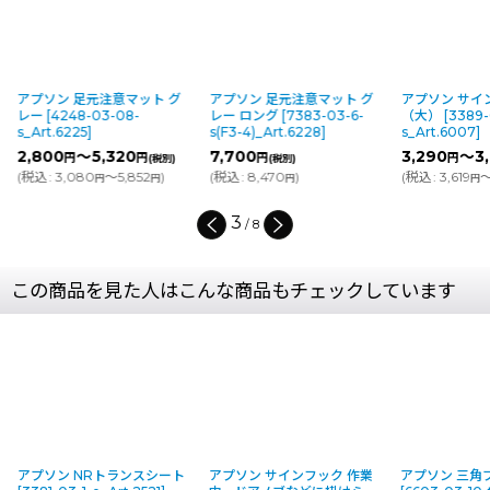
アプソン 足元注意マット グ
アプソン 足元注意マット グ
アプソン サイ
レー
[
4248-03-08-
レー ロング
[
7383-03-6-
（大）
[
3389-
s_Art.6225
]
s(F3-4)_Art.6228
]
s_Art.6007
]
2,800
～5,320
7,700
3,290
～3,
円
円
円
円
(税別)
(税別)
(
税込
:
3,080
～5,852
)
(
税込
:
8,470
)
(
税込
:
3,619
～
円
円
円
円
3
/
8
この商品を見た人はこんな商品もチェックしています
アプソン NRトランスシート
アプソン サインフック 作業
アプソン 三角