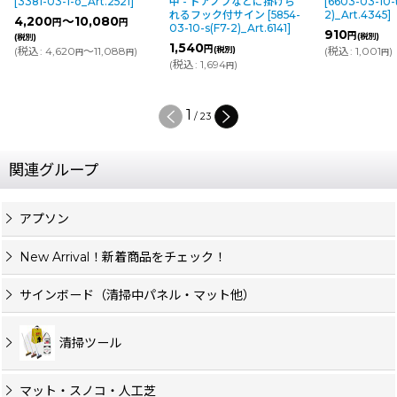
[
3381-03-1-o_Art.2521
]
中 - ドアノブなどに掛けら
[
6603-03-10-
れるフック付サイン
[
5854-
2)_Art.4345
]
4,200
～10,080
円
円
03-10-s(F7-2)_Art.6141
]
910
円
(税別)
(税別)
1,540
円
(
税込
:
4,620
～11,088
)
(税別)
(
税込
:
1,001
)
円
円
円
(
税込
:
1,694
)
円
1
/
23
関連グループ
アプソン
New Arrival！新着商品をチェック！
サインボード（清掃中パネル・マット他）
清掃ツール
マット・スノコ・人工芝