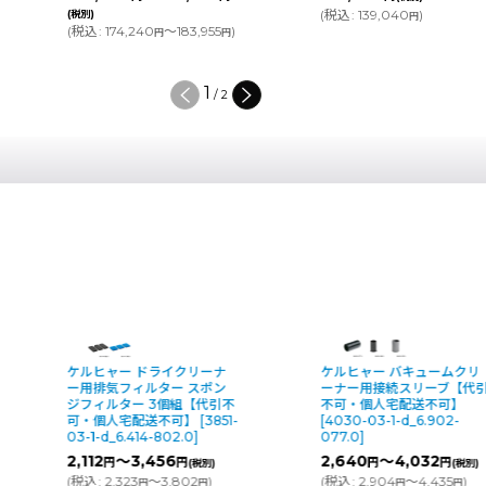
(
税込
:
139,040
)
(税別)
円
(
税込
:
174,240
～183,955
)
円
円
1
/
2
ケルヒャー ドライクリーナ
ケルヒャー バキュームクリ
ー用排気フィルター スポン
ーナー用接続スリーブ【代
ジフィルター 3個組【代引不
不可・個人宅配送不可】
可・個人宅配送不可】
[
3851-
[
4030-03-1-d_6.902-
03-1-d_6.414-802.0
]
077.0
]
2,112
～3,456
2,640
～4,032
円
円
円
円
(税別)
(税別)
(
税込
:
2,323
～3,802
)
(
税込
:
2,904
～4,435
)
円
円
円
円