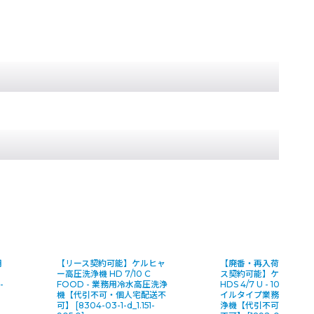
用
【リース契約可能】ケルヒャ
【廃番・再入荷なし】【
・
ー高圧洗浄機 HD 7/10 C
ス契約可能】ケルヒャー
-
FOOD - 業務用冷水高圧洗浄
HDS 4/7 U - 100V縦
機【代引不可・個人宅配送不
イルタイプ業務用温水高
可】
[
8304-03-1-d_1.151-
浄機【代引不可・個人宅