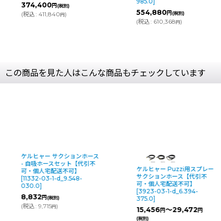
985.0
]
374,400
円
(税別)
554,880
円
(
税込
:
411,840
)
(税別)
円
(
税込
:
610,368
)
円
この商品を見た人はこんな商品もチェックしています
ケルヒャー サクションホース
- 自吸ホースセット【代引不
ケルヒャー Puzzi用スプレー
可・個人宅配送不可】
サクションホース【代引不
[
11332-03-1-d_9.548-
可・個人宅配送不可】
030.0
]
[
3923-03-1-d_6.394-
8,832
円
(税別)
375.0
]
(
税込
:
9,715
)
円
15,456
～29,472
円
円
(税別)