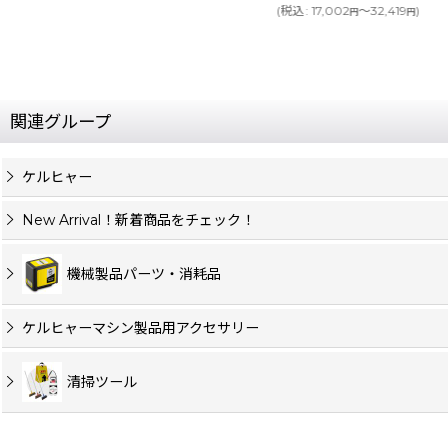
(
税込
:
17,002
～32,419
)
円
円
関連グループ
ケルヒャー
New Arrival！新着商品をチェック！
機械製品パーツ・消耗品
ケルヒャーマシン製品用アクセサリー
清掃ツール