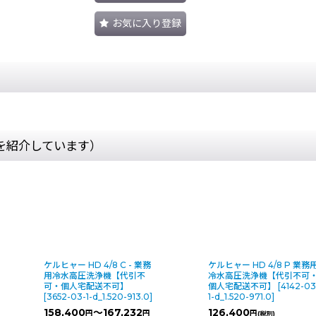
お気に入り登録
を紹介しています）
ケルヒャー HD 4/8 C - 業務
ケルヒャー HD 4/8 P 業務
用冷水高圧洗浄機【代引不
冷水高圧洗浄機【代引不可
可・個人宅配送不可】
個人宅配送不可】
[
4142-03
[
3652-03-1-d_1.520-913.0
]
1-d_1.520-971.0
]
158,400
～167,232
126,400
円
円
円
(税別)