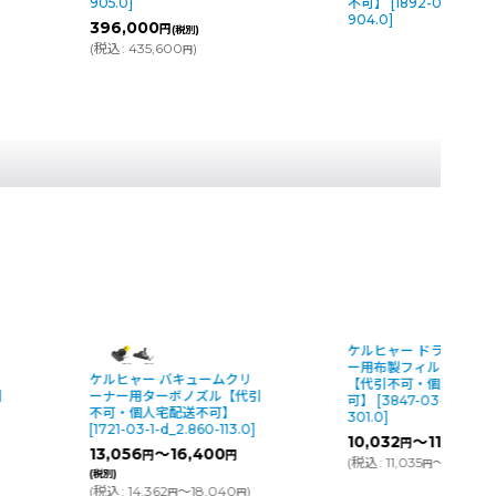
905.0
]
不可】
[
1892-03-1-d_1.
904.0
]
396,000
円
(税別)
(
税込
:
435,600
)
円
ケルヒャー ドライクリ
ー用布製フィルターバッ
ケルヒャー バキュームクリ
【代引不可・個人宅配送
引
ーナー用ターボノズル【代引
可】
[
3847-03-1-d_6.9
不可・個人宅配送不可】
301.0
]
[
1721-03-1-d_2.860-113.0
]
10,032
～11,136
円
円
(
13,056
～16,400
円
円
(
税込
:
11,035
～12,250
円
円
(税別)
(
税込
:
14,362
～18,040
)
円
円