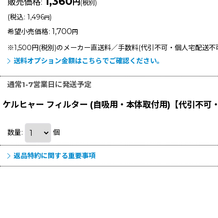
1,360
販売価格
:
円
(税別)
(
税込
:
1,496
)
円
1,700
希望小売価格
:
円
※1,500円(税別)のメーカー直送料／手数料(代引不可・個人宅配送
送料オプション金額はこちらでご確認ください。
通常1-7営業日に発送予定
ケルヒャー フィルター (自吸用・本体取付用)【代引不可
数量
:
個
返品特約に関する重要事項