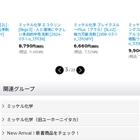
ミッケル化学 エコクリン
ミッケル化学 ブレイクスル
ミッケル化学 
[5kgx3] - 人と環境にやさし
ーPlus（プラス）[5Lx2] -
ングコート [5kg
い多目的中性洗剤
[
2624-
強力万能洗剤
[
2618-03-1-
アルコールに
03-1-o_131136
]
o_131081Y
]
樹脂ワックス
[
o_113920
]
8,790
6,660
円
円
(税別)
(税別)
9,900
円
(
税込
:
9,669
)
(
税込
:
7,326
)
(税別)
円
円
(
税込
:
10,890
3
/
23
関連グループ
ミッケル化学
ミッケル化学（旧ユーホーニイタカ）
New Arrival！新着商品をチェック！