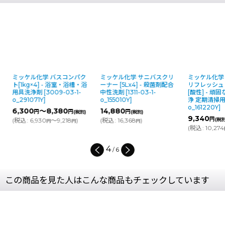
ミッケル化学 バスコンパク
ミッケル化学 サニバスクリ
ミッケル化学 N
ト[1kg×4] - 浴室・浴槽・浴
ーナー [5Lx4] - 殺菌剤配合
リフレッシュ 酸性
用具洗浄剤
[
3009-03-1-
中性洗剤
[
1311-03-1-
[酸性] - 頑
o_291071Y
]
o_155010Y
]
浄 定期清掃用
o_161220Y
]
6,300
～8,380
14,880
円
円
円
(税別)
(税別)
9,340
円
(
税込
:
6,930
～9,218
)
(
税込
:
16,368
)
(税別)
円
円
円
(
税込
:
10,274
円
4
/
6
この商品を見た人はこんな商品もチェックしています