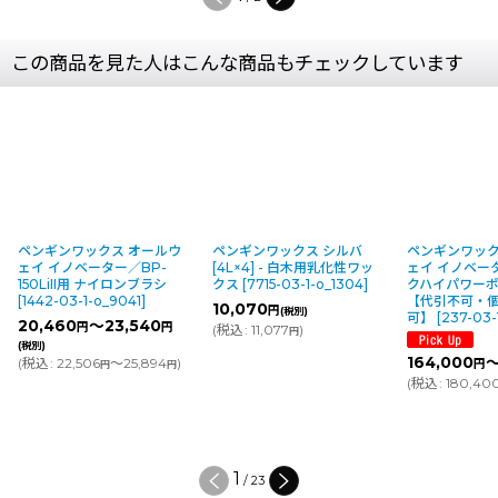
この商品を見た人はこんな商品もチェックしています
ペンギンワックス オールウ
ペンギンワックス シルバ
ペンギンワック
ェイ イノベーター／BP-
[4L×4] - 白木用乳化性ワッ
ェイ イノベータ
150LiII用 ナイロンブラシ
クス
[
7715-03-1-o_1304
]
クハイパワー
[
1442-03-1-o_9041
]
【代引不可・
10,070
円
(税別)
可】
[
237-03-
20,460
～23,540
円
円
(
税込
:
11,077
)
円
(税別)
164,000
(
税込
:
22,506
～25,894
)
円
円
円
(
税込
:
180,40
1
/
23