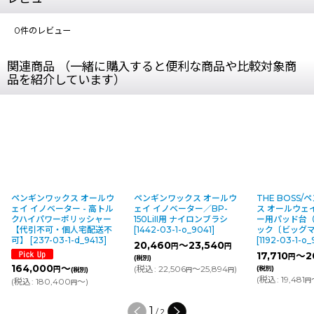
0
件のレビュー
関連商品 （一緒に購入すると便利な商品や比較対象商
品を紹介しています）
ペンギンワックス オールウ
ペンギンワックス オールウ
THE BOSS
ェイ イノベーター - 高トル
ェイ イノベーター／BP-
ス オールウェ
クハイパワーポリッシャー
150LiII用 ナイロンブラシ
ー用パッド台
【代引不可・個人宅配送不
[
1442-03-1-o_9041
]
ック〔ビッグ
可】
[
237-03-1-d_9413
]
[
1192-03-1-o_
20,460
～23,540
円
円
17,710
～2
円
(税別)
164,000
～
(
税込
:
22,506
～25,894
)
(税別)
円
(税別)
円
円
(
税込
:
19,481
(
税込
:
180,400
～
)
円
円
1
/
2