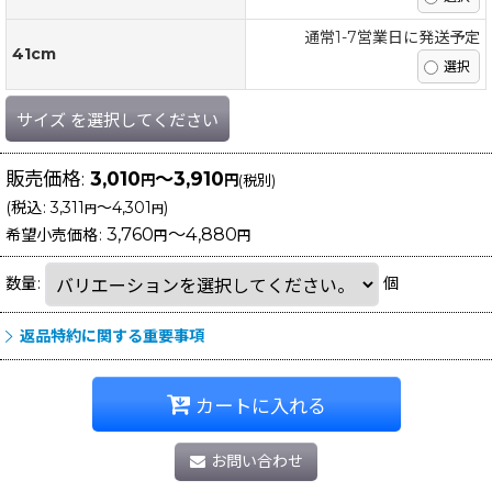
通常1-7営業日に発送予定
41cm
サイズ
を選択してください
販売価格
:
3,010
～3,910
円
円
(税別)
(
税込
:
3,311
～4,301
)
円
円
3,760
～4,880
希望小売価格
:
円
円
数量
:
個
返品特約に関する重要事項
カートに入れる
お問い合わせ