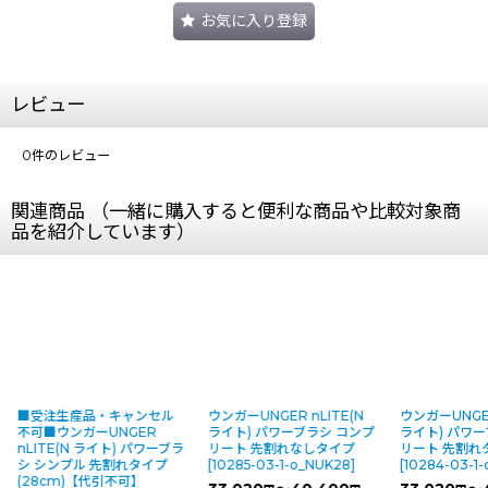
お気に入り登録
レビュー
0
件のレビュー
関連商品 （一緒に購入すると便利な商品や比較対象商
品を紹介しています）
■受注生産品・キャンセル
ウンガーUNGER nLITE(N
ウンガーUNGER
不可■ウンガーUNGER
ライト) パワーブラシ コンプ
ライト) パワー
nLITE(N ライト) パワーブラ
リート 先割れなしタイプ
リート 先割れ
シ シンプル 先割れタイプ
[
10285-03-1-o_NUK28
]
[
10284-03-1-
(28cm)【代引不可】