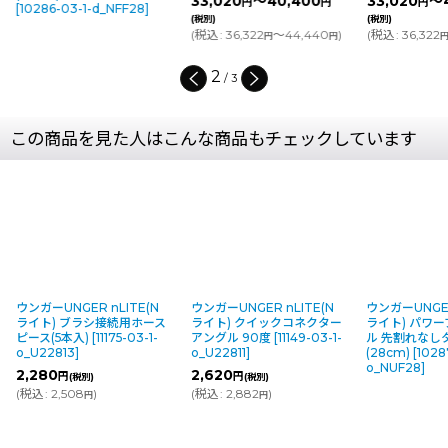
33,020
～40,400
33,020
～4
円
円
円
[
10286-03-1-d_NFF28
]
(税別)
(税別)
(
税込
:
36,322
～44,440
)
(
税込
:
36,322
円
円
2
/
3
この商品を見た人はこんな商品もチェックしています
ウンガーUNGER nLITE(N
ウンガーUNGER nLITE(N
ウンガーUNGER
ライト) ブラシ接続用ホース
ライト) クイックコネクター
ライト) パワー
ピース(5本入)
[
11175-03-1-
アングル 90度
[
11149-03-1-
ル 先割れなし
o_U22813
]
o_U22811
]
(28cm)
[
1028
o_NUF28
]
2,280
2,620
円
円
(税別)
(税別)
(
税込
:
2,508
)
(
税込
:
2,882
)
円
円