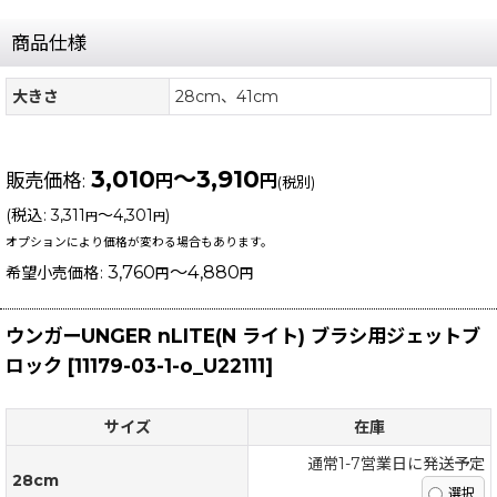
商品仕様
大きさ
28cm、41cm
3,010
～3,910
販売価格
:
円
円
(税別)
(
税込
:
3,311
～4,301
)
円
円
オプションにより価格が変わる場合もあります。
3,760
～4,880
希望小売価格
:
円
円
ウンガーUNGER nLITE(N ライト) ブラシ用ジェットブ
ロック
[
11179-03-1-o_U22111
]
サイズ
在庫
通常1-7営業日に発送予定
28cm