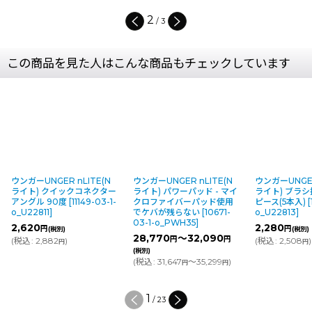
2
/
3
この商品を見た人はこんな商品もチェックしています
ウンガーUNGER nLITE(N
ウンガーUNGER nLITE(N
ウンガーUNGER
ライト) クイックコネクター
ライト) パワーパッド - マイ
ライト) ブラ
アングル 90度
[
11149-03-1-
クロファイバーパッド使用
ピース(5本入)
[
o_U22811
]
でケバが残らない
[
10671-
o_U22813
]
03-1-o_PWH35
]
2,620
2,280
円
円
(税別)
(税別)
28,770
～32,090
円
円
(
税込
:
2,882
)
(
税込
:
2,508
)
円
円
(税別)
(
税込
:
31,647
～35,299
)
円
円
1
/
23