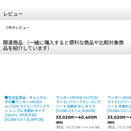
レビュー
0
件のレビュー
関連商品 （一緒に購入すると便利な商品や比較対象商
品を紹介しています）
■受注生産品・キャンセル
ウンガーUNGER nLITE(N
ウンガーUNGER
不可■ウンガーUNGER
ライト) パワーブラシ コンプ
ライト) パワー
nLITE(N ライト) パワーブラ
リート 先割れなしタイプ
リート 先割れ
シ シンプル 先割れタイプ
[
10285-03-1-o_NUK28
]
[
10284-03-1-
(28cm)【代引不可】
33,020
～40,400
33,020
～4
円
円
円
[
10286-03-1-d_NFF28
]
(税別)
(税別)
(
税込
:
36,322
～44,440
)
(
税込
:
36,322
円
円