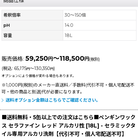
商品仕様
希釈倍率
30〜150倍
pH
14.0
容量
18L
59,250
～118,500
販売価格
:
円
円
(税別)
(
税込
:
65,175
～130,350
)
円
円
オプションにより価格が変わる場合もあります。
※1,000円(税別)のメーカー直送料／手数料(代引不可・個人宅配送不
可・他の商品と別送)
代が必要になります。
送料オプション金額はこちらでご確認ください。
■送料無料・5缶以上での注文はこちら■ペンギンワック
ス セラファイン レッド アルカリ性 [18L] - セラミックタ
イル専用アルカリ洗剤【代引不可・個人宅配送不可】