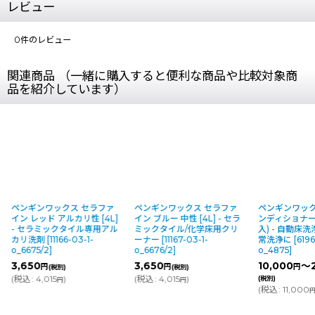
レビュー
0
件のレビュー
関連商品 （一緒に購入すると便利な商品や比較対象商
品を紹介しています）
ペンギンワックス セラファ
ペンギンワックス セラファ
ペンギンワック
イン レッド アルカリ性 [4L]
イン ブルー 中性 [4L] - セラ
ンディショナー
- セラミックタイル専用アル
ミックタイル/化学床用クリ
入) - 自動床
カリ洗剤
[
11166-03-1-
ーナー
[
11167-03-1-
常洗浄に
[
6196
o_6675/2
]
o_6676/2
]
o_4875
]
3,650
3,650
10,000
～2
円
円
円
(税別)
(税別)
(
税込
:
4,015
)
(
税込
:
4,015
)
(税別)
円
円
(
税込
:
11,000