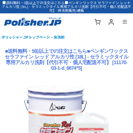
■送料無料・5缶以上での注文はこちら■ペンギンワックス セラファイン レッド
アルカリ性 [18L] - セラミックタイル専用アルカリ洗剤【代引不可・個人宅配送不
可】-床洗剤販売/通販
ポリッシャー.JPトップページ
>
床洗剤
■送料無料・5缶以上での注文はこちら■ペンギンワックス
セラファイン レッド アルカリ性 [18L] - セラミックタイル
専用アルカリ洗剤【代引不可・個人宅配送不可】
[
11170-
03-1-d_6674*5
]