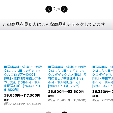
2
/
9
この商品を見た人はこんな商品もチェックしています
■送料無料・5缶以上での注
■送料無料・5缶以上での注
■送料無料・5
文はこちら■ペンギンワッ
文はこちら■ペンギンワッ
文はこちら■
クス プロギアー1000S
クス ダイヤクリン [18L] - 素
クス ダイヤマ
[18L] - 鉱物油専用強力アル
材に優しい中性洗剤【代引
[18L] - 中
カリ洗剤【代引不可・個人
不可・個人宅配送不可】
引不可・個人
宅配送不可】
[
7603-03-1-
[
7607-03-1-d_1212*5
]
[
7608-03-1-d
d_6522*5
]
26,800
～53,600
36,350
～7
円
円
円
58,650
～117,300
円
円
(税別)
(税別)
(
税込
:
29,480
～58,960
)
(
税込
:
39,985
(税別)
円
円
(
税込
:
64,515
～129,030
)
円
円