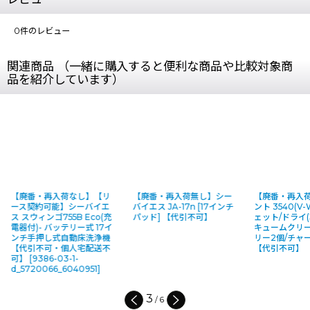
0
件のレビュー
関連商品 （一緒に購入すると便利な商品や比較対象商
品を紹介しています）
【廃番・再入荷なし】【リ
【廃番・再入荷無し】シー
【廃番・再入
ース契約可能】シーバイエ
バイエス JA-17n [17インチ
ント 3540(V-W
ス スウィンゴ755B Eco(充
パッド] 【代引不可】
ェット/ドライ
電器付)- バッテリー式 17イ
キュームクリー
ンチ手押し式自動床洗浄機
リー2個/チャ
【代引不可・個人宅配送不
【代引不可】
可】
[
9386-03-1-
d_5720066_6040951
]
3
/
6