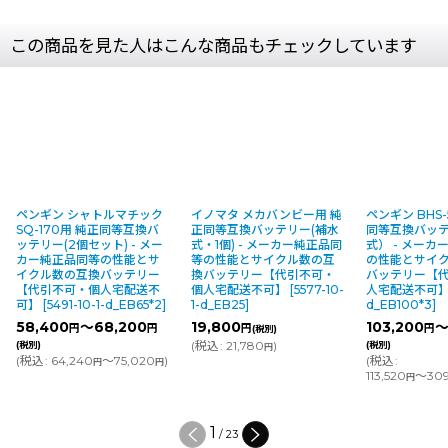
この商品を見た人はこんな商品もチェックしています
ペンギン シャトルマチック
イノマタ メカバンビー用 純
ペンギン BHS-
SQ-170用 純正同等互換バ
正同等互換バッテリー(補水
同等互換バッ
ッテリー(2個セット) - メー
式・1個) - メーカー純正品同
式） - メー
カー純正品同等の性能とサ
等の性能とサイクル数の互
の性能とサイ
イクル数の互換バッテリー
換バッテリー【代引不可・
バッテリー【
【代引不可・個人宅配送不
個人宅配送不可】
[
5577-10-
人宅配送不可
可】
[
5491-10-1-d_EB65*2
]
1-d_EB25
]
d_EB100*3
]
58,400
～68,200
19,800
103,200
～
円
円
円
円
(税別)
(
税込
:
21,780
)
(税別)
(税別)
円
(
税込
:
64,240
～75,020
)
(
税込
:
円
円
113,520
～309
円
1
/
23