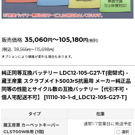
35,060
～105,180
販売価格
:
円
円
(税別)
(
税込
:
38,566
～115,698
)
円
円
オプションにより価格が変わる場合もあります。
純正同等互換バッテリー LDC12-105-G27-T(密閉式) -
蔵王産業 スクラブメイト500JrS抗菌用 メーカー純正品
同等の性能とサイクル数の互換バッテリー【代引不可・
個人宅配送不可】
[
11110-10-1-d_LDC12-105-G27-T
]
タイプ
在庫
通常1-7営業日に発送予定
蔵王産業 カーペットキーパー
CLS700WB用 (1個)