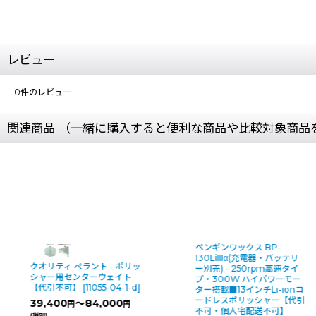
レビュー
0
件のレビュー
関連商品 （一緒に購入すると便利な商品や比較対象商品
ペンギンワックス BP-
130LiIIIα(充電器・バッテリ
クオリティ ぺラント - ポリッ
ー別売) - 250rpm高速タイ
シャー用センターウェイト
プ・300W ハイパワーモー
【代引不可】
[
11055-04-1-d
]
ター搭載■13インチLi-ionコ
ードレスポリッシャー【代引
39,400
～84,000
円
円
不可・個人宅配送不可】
(税別)