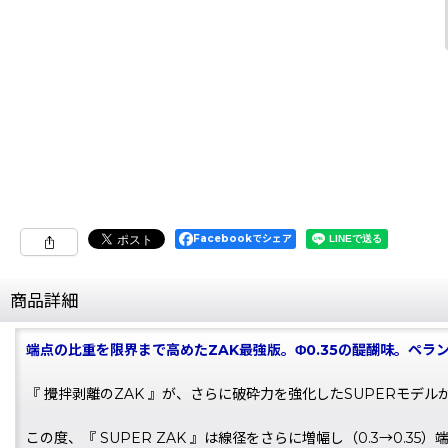
Facebookでシェア
商品詳細
端点の比重を限界まで高めたZAK最強版。Φ0.35の醍醐味。ペラ
『 攪拌剥離のZAK 』が、さらに破砕力を強化したSUPERモ
この度、『 SUPER ZAK 』は線径をさらに増幅し（0.3→