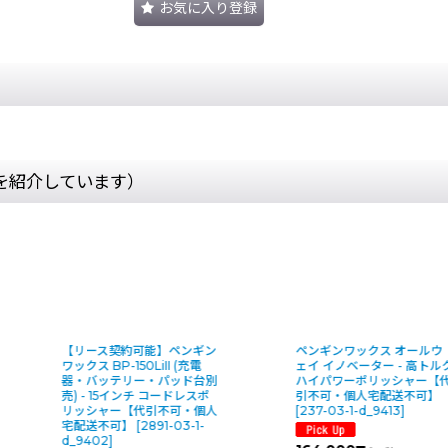
お気に入り登録
を紹介しています）
【リース契約可能】ペンギン
ペンギンワックス オールウ
ワックス BP-150LiII (充電
ェイ イノベーター - 高トル
器・バッテリー・パッド台別
ハイパワーポリッシャー【
売) - 15インチ コードレスポ
引不可・個人宅配送不可】
リッシャー【代引不可・個人
[
237-03-1-d_9413
]
宅配送不可】
[
2891-03-1-
d_9402
]