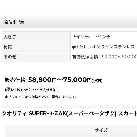
商品仕様
大きさ
15インチ、17インチ
材質
φ0.35ビリオンラインステンレス
その他
有効洗浄面積：50,000〜80,00
58,800
～75,000
販売価格
:
円
円
(税別)
(
税込
:
64,680
～82,500
)
円
円
オプションにより価格が変わる場合もあります。
クオリティ SUPER-β-ZAK(スーパーベータザク) スカ
サイズ