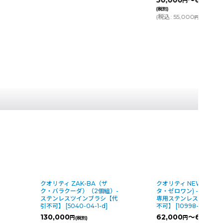
50,000
～67,800
円
(税別)
(
税込
:
55,000
～74,58
円
クオリティ ZAK-BA（ザ
クオリティ NEW β-01(
ク・バラクーダ）（2個組）-
タ・ゼロワン) - カーペ
ステンレスツインブラシ【代
専用ステンレスブラシ【
引不可】
[
5040-04-1-d
]
不可】
[
10998-04-1-d
]
130,000
62,000
～68,800
円
円
(税別)