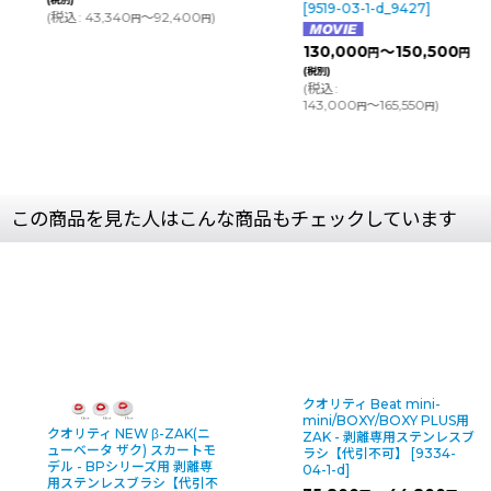
[
9519-03-1-d_9427
]
(
税込
:
43,340
～92,400
)
円
円
130,000
～150,500
円
円
(税別)
(
税込
:
143,000
～165,550
)
円
円
この商品を見た人はこんな商品もチェックしています
クオリティ Beat mini-
mini/BOXY/BOXY PLUS用
クオリティ NEW β-ZAK(ニ
ZAK - 剥離専用ステンレスブ
ューベータ ザク) スカートモ
ラシ【代引不可】
[
9334-
デル - BPシリーズ用 剥離専
04-1-d
]
用ステンレスブラシ【代引不