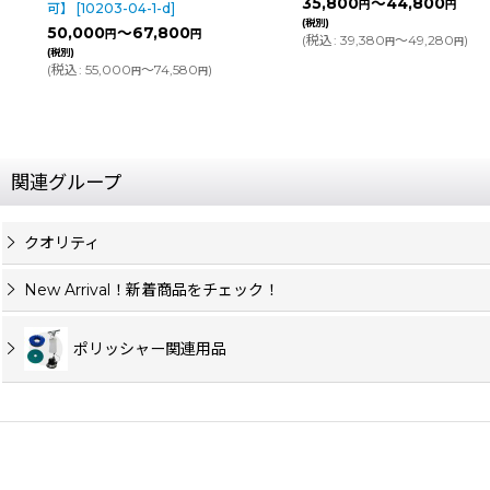
35,800
～44,800
円
円
可】
[
10203-04-1-d
]
(税別)
50,000
～67,800
円
円
(
税込
:
39,380
～49,280
)
円
円
(税別)
(
税込
:
55,000
～74,580
)
円
円
関連グループ
クオリティ
New Arrival！新着商品をチェック！
ポリッシャー関連用品