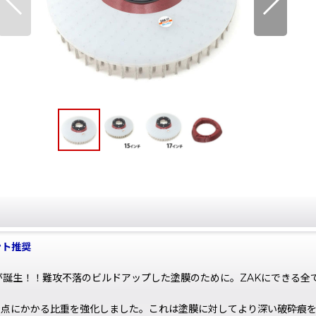
ント推奨
デルが誕生！！難攻不落のビルドアップした塗膜のために。ZAKにできる
0.35）端点にかかる比重を強化しました。これは塗膜に対してより深い破