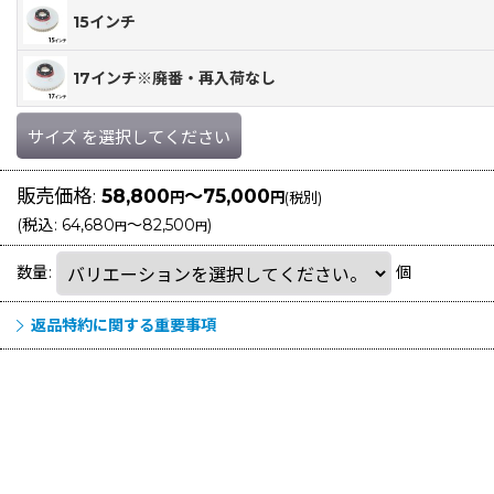
15インチ
17インチ※廃番・再入荷なし
サイズ
を選択してください
販売価格
:
58,800
～75,000
円
円
(税別)
(
税込
:
64,680
～82,500
)
円
円
数量
:
個
返品特約に関する重要事項