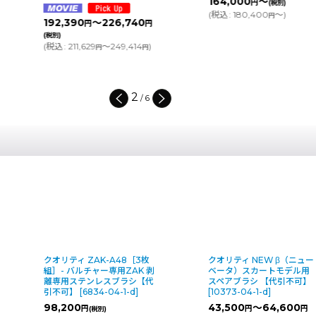
164,000
～
円
(税別)
(
税込
:
180,400
～
)
円
192,390
～226,740
円
円
(税別)
(
税込
:
211,629
～249,414
)
円
円
2
/
6
クオリティ ZAK-A48［3枚
クオリティ NEW β（ニュー
組］- バルチャー専用ZAK 剥
ベータ）スカートモデル用
離専用ステンレスブラシ【代
スペアブラシ 【代引不可】
引不可】
[
6834-04-1-d
]
[
10373-04-1-d
]
98,200
43,500
～64,600
円
円
円
(税別)