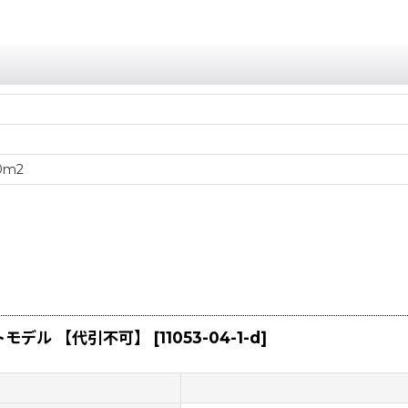
0m2
ートモデル 【代引不可】
[
11053-04-1-d
]