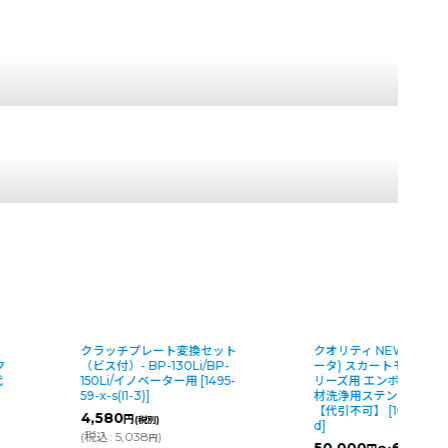
クラッチプレート変換セット
クオリティ NEW β(ニ
ク
（ビス付）- BP-130Li/BP-
ータ) スカートモデル - 
代
150Li/イノベーター用
[
1495-
リーズ用 エンボス・表
59-x-s(I1-3)
]
材洗浄用ステンレスブラ
【代引不可】
[
10204-04
4,580
円
(税別)
d
]
(
税込
:
5,038
)
円