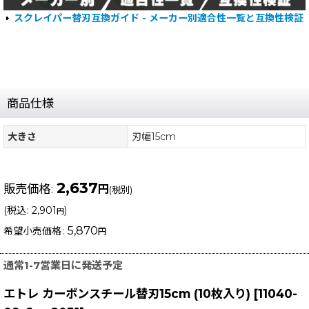
スクレイパー替刃互換ガイド - メーカー別適合性一覧と互換性検証
商品仕様
大きさ
刃幅15cm
2,637
販売価格
:
円
(税別)
(
税込
:
2,901
)
円
5,870
希望小売価格
:
円
通常1-7営業日に発送予定
エトレ カーボンスチール替刃15cm (10枚入り)
[
11040-