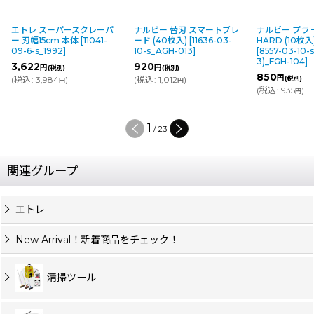
エトレ スーパースクレーパ
ナルビー 替刃 スマートブレ
ナルビー プラ
ー 刃幅15cm 本体
[
11041-
ード (40枚入)
[
11636-03-
HARD (10枚入
09-6-s_1992
]
10-s_AGH-013
]
[
8557-03-10-
3)_FGH-104
]
3,622
920
円
円
(税別)
(税別)
850
円
(
税込
:
3,984
)
(
税込
:
1,012
)
(税別)
円
円
(
税込
:
935
)
円
1
/
23
関連グループ
エトレ
New Arrival！新着商品をチェック！
清掃ツール