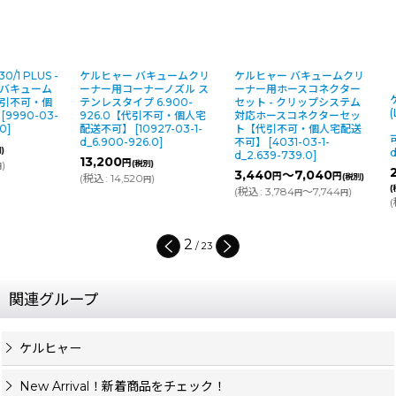
ケルヒャー バキュームクリ
ケルヒャー バキュームクリ
ーナー用コーナーノズル ス
ーナー用ホースコネクター
ケルヒャー ス
テンレスタイプ 6.900-
セット - クリップシステム
(Linatex)
926.0【代引不可・個人宅
対応ホースコネクターセッ
【代引不可・
配送不可】
[
10927-03-1-
ト【代引不可・個人宅配送
可】
[
10701-0
d_6.900-926.0
]
不可】
[
4031-03-1-
d_4.400-011.
d_2.639-739.0
]
13,200
円
(税別)
20,160
～4
円
3,440
～7,040
円
円
(
税込
:
14,520
)
(税別)
円
(税別)
(
税込
:
3,784
～7,744
)
円
円
(
税込
:
22,176
円
2
/
23
関連グループ
ケルヒャー
New Arrival！新着商品をチェック！