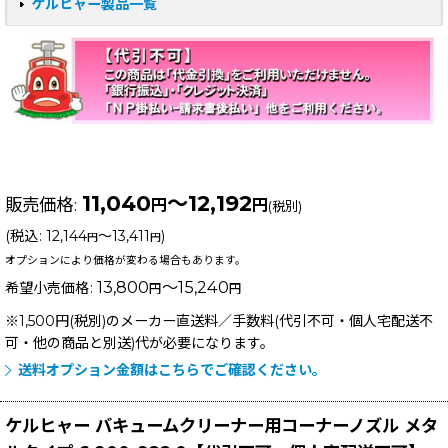
ケルヒャー製品一覧
11,040
～12,192
販売価格
:
円
円
(税別)
(
税込
:
12,144
～13,411
)
円
円
オプションにより価格が変わる場合もあります。
13,800
～15,240
希望小売価格
:
円
円
※1,500円(税別)のメーカー直送料／手数料(代引不可・個人宅配送不
可・他の商品と別送)
代が必要になります。
送料オプション金額はこちらでご確認ください。
ケルヒャー バキュームクリーナー用コーナーノズル メタ