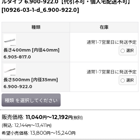
ルタイプ 6.900-922.0【代引不可・個人宅配送不可】
[
10926-03-1-d_6.900-922.0
]
種類
在庫
通常1-7営業日に発送予定
長さ400mm [内径40mm]
6.905-817.0
通常1-7営業日に発送予定
長さ500mm [内径35mm]
6.900-922.0
種類
を選択してください
販売価格
:
11,040
～12,192
円
円
(税別)
(
税込
:
12,144
～13,411
)
円
円
13,800
～15,240
希望小売価格
:
円
円