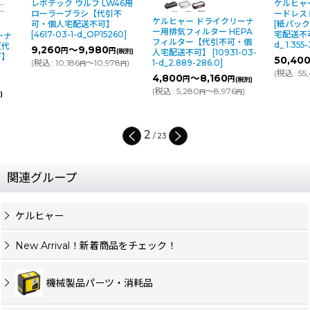
レボテック ウルフ LW46用
ケルヒャー T 15
ローラーブラシ【代引不
ードレスドラ
ケルヒャー ドライクリーナ
可・個人宅配送不可】
[紙パック]【
ー用排気フィルター HEPA
[
4617-03-1-d_OP15260
]
宅配送不可】
[
フィルター【代引不可・個
d_ 1.355-308.
9,260
～9,980
円
円
(税別)
人宅配送不可】
[
10931-03-
50,400
円
(
税込
:
10,186
～10,978
)
(税
1-d_2.889-286.0
]
円
円
(
税込
:
55,440
4,800
～8,160
円
円
(税別)
(
税込
:
5,280
～8,976
)
円
円
2
/
23
関連グループ
ケルヒャー
New Arrival！新着商品をチェック！
機械製品パーツ・消耗品