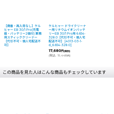
【廃番・再入荷なし】ケル
ケルヒャー ドライクリーナ
ヒャー EB 30/1 Pro(充電
ー用リチウムイオンバッテ
器・バッテリー2個付) 業務
リーEB 30/1 Pro用 6.654-
用スティッククリーナー
328.0【代引不可・個人宅
【代引不可・個人宅配送不
配送不可】
[
4013-03-1-
可】
d_6.654-328.0
]
17,680
円
(税別)
(
税込
:
19,448
)
円
この商品を見た人はこんな商品もチェックしています