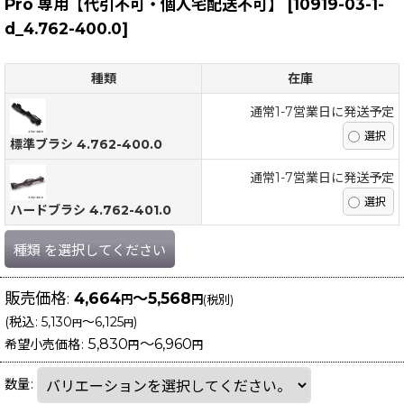
Pro 専用【代引不可・個人宅配送不可】
[
10919-03-1-
d_4.762-400.0
]
種類
在庫
通常1-7営業日に発送予定
標準ブラシ 4.762-400.0
通常1-7営業日に発送予定
ハードブラシ 4.762-401.0
種類
を選択してください
販売価格
:
4,664
～5,568
円
円
(税別)
(
税込
:
5,130
～6,125
)
円
円
5,830
～6,960
希望小売価格
:
円
円
数量
: