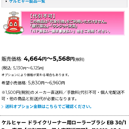
ケルヒャー製品一覧
4,664
～5,568
販売価格
:
円
円
(税別)
(
税込
:
5,130
～6,125
)
円
円
オプションにより価格が変わる場合もあります。
5,830
～6,960
希望小売価格
:
円
円
※1,500円(税別)のメーカー直送料／手数料(代引不可・個人宅配送不
可・他の商品と別送)
代が必要になります。
送料オプション金額はこちらでご確認ください。
ケルヒャー ドライクリーナー用ローラーブラシ EB 30/1