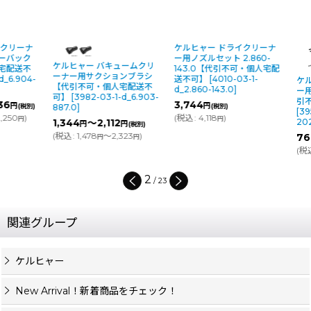
ケルヒャー ドライクリーナ
ー用ノズルセット 2.860-
ケルヒャー バキュームクリ
143.0【代引不可・個人宅配
ーナー用サクションブラシ
送不可】
[
4010-03-1-
ケルヒャー ド
【代引不可・個人宅配送不
d_2.860-143.0
]
ー用サクショ
可】
[
3982-03-1-d_6.903-
引不可・個人
3,744
円
(税別)
887.0
]
[
3954-03-1-d
(
税込
:
4,118
)
円
202.0
]
1,344
～2,112
円
円
(税別)
(
税込
:
1,478
～2,323
)
768
～9,0
円
円
円
(
税込
:
845
～9
円
2
/
23
関連グループ
ケルヒャー
New Arrival！新着商品をチェック！