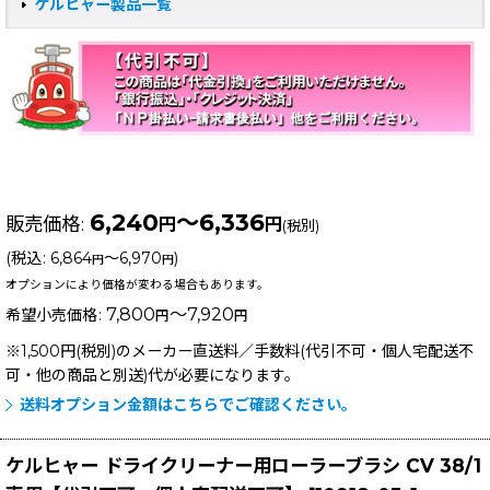
ケルヒャー製品一覧
6,240
～6,336
販売価格
:
円
円
(税別)
(
税込
:
6,864
～6,970
)
円
円
オプションにより価格が変わる場合もあります。
7,800
～7,920
希望小売価格
:
円
円
※1,500円(税別)のメーカー直送料／手数料(代引不可・個人宅配送不
可・他の商品と別送)
代が必要になります。
送料オプション金額はこちらでご確認ください。
ケルヒャー ドライクリーナー用ローラーブラシ CV 38/1