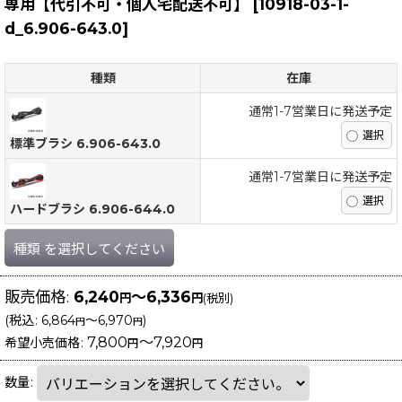
専用【代引不可・個人宅配送不可】
[
10918-03-1-
d_6.906-643.0
]
種類
在庫
通常1-7営業日に発送予定
標準ブラシ 6.906-643.0
通常1-7営業日に発送予定
ハードブラシ 6.906-644.0
種類
を選択してください
販売価格
:
6,240
～6,336
円
円
(税別)
(
税込
:
6,864
～6,970
)
円
円
7,800
～7,920
希望小売価格
:
円
円
数量
: