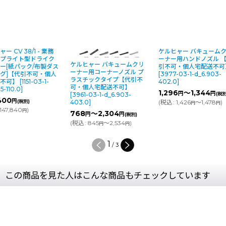
ケルヒャー CV 38/1 - 業務
ケルヒャー バ
用アップライト型ドライク
ーナー用ハンド
ケルヒャー バキュームクリ
リーナー[紙パック/布製ダス
引不可・個人
ーナー用コーナーノズル プ
トバッグ]【代引不可・個人
[
3977-03-1-d
ラスチックタイプ【代引不
宅配送不可】
[
1151-03-1-
402.0
]
可・個人宅配送不可】
d_1.435-110.0
]
1,296
～1,
円
[
3961-03-1-d_6.903-
134,400
円
(税別)
(
税込
:
1,426
～
403.0
]
円
(
税込
:
147,840
)
円
768
～2,304
円
円
(税別)
(
税込
:
845
～2,534
)
円
円
1
/
3
この商品を見た人はこんな商品もチェックしています